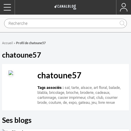
Profil de chatoune57
Accueil
»
chatoune57
chatoune57
Tags associés :
sal
,
tarte
,
alsace
,
art floral
,
balade
,
blabla
,
bricolage
,
brioche
,
broderie
,
cadeaux
,
cartonnage
,
casier imprimeur
,
chat
,
club
,
courrier
brode
,
couture
,
de
,
expo
,
gateau
,
jeu
,
livre revue
Ses blogs