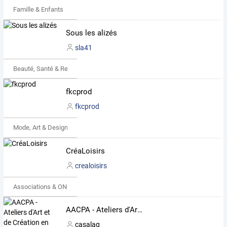
Famille & Enfants
Sous les alizés
sla41
Beauté, Santé & Remise en forme
fkcprod
fkcprod
Mode, Art & Design
CréaLoisirs
crealoisirs
Associations & ONG
AACPA - Ateliers d'Art et de Création en Pays Avallonais
casalag