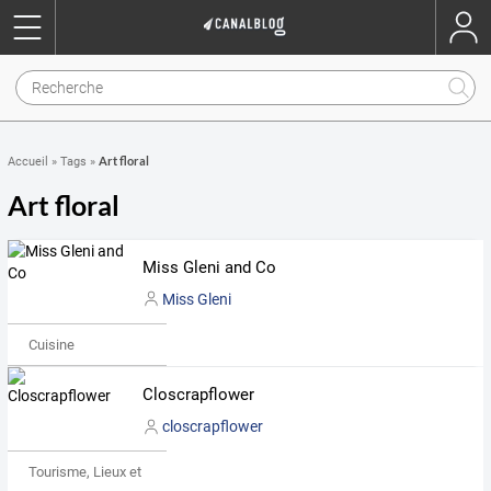
Art floral
Accueil
»
Tags
»
Art floral
Miss Gleni and Co
Miss Gleni
Cuisine
Closcrapflower
closcrapflower
Tourisme, Lieux et Événements