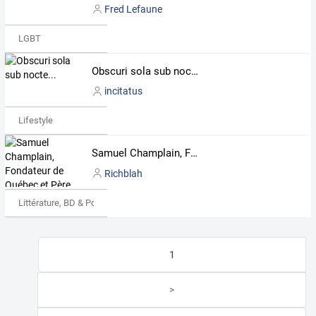
Fred Lefaune
LGBT
Obscuri sola sub nocte...
incitatus
Lifestyle
Samuel Champlain, Fondateur de Québec et Père de la Nouvelle-France par N.E. Dionne - production Éditions de L'À Venir
Richblah
Littérature, BD & Poésie
1
>