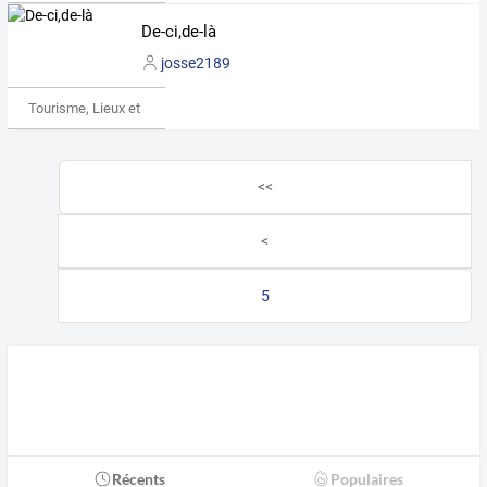
De-ci,de-là
josse2189
Tourisme, Lieux et Événements
<<
<
5
Récents
Populaires