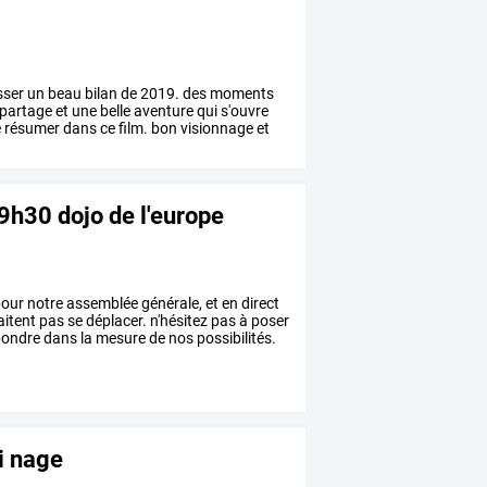
sser
un
beau
bilan
de
2019.
des
moments
partage
et
une
belle
aventure
qui
s'ouvre
e
résumer
dans
ce
film.
bon
visionnage
et
9h30 dojo de l'europe
our
notre
assemblée
générale,
et
en
direct
itent
pas
se
déplacer.
n'hésitez
pas
à
poser
pondre
dans
la
mesure
de
nos
possibilités.
i nage