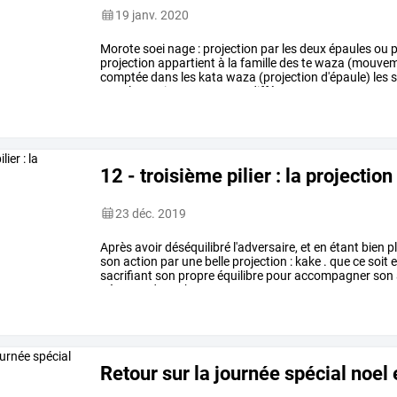
19 janv. 2020
Morote
soei
nage
:
projection
par
les
deux
épaules
ou
p
projection
appartient
à
la
famille
des
te
waza
(mouvem
comptée
dans
les
kata
waza
(projection
d'épaule)
les
s
avec
les
mains
comportent
différentes
…
12 - troisième pilier : la projectio
23 déc. 2019
Après
avoir
déséquilibré
l'adversaire,
et
en
étant
bien
p
son
action
par
une
belle
projection
:
kake
.
que
ce
soit
e
sacrifiant
son
propre
équilibre
pour
accompagner
son
très
grand
nombre
…
Retour sur la journée spécial noel