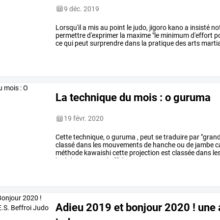
9 déc. 2019
Lorsqu'il
a
mis
au
point
le
judo,
jigoro
kano
a
insisté
no
permettre
d'exprimer
la
maxime
"le
minimum
d'effort
p
ce
qui
peut
surprendre
dans
la
pratique
des
arts
marti
l'action
semble
…
La technique du mois : o guruma
19 févr. 2020
Cette
technique,
o
guruma
,
peut
se
traduire
par
"gran
classé
dans
les
mouvements
de
hanche
ou
de
jambe
c
méthode
kawaishi
cette
projection
est
classée
dans
le
kodokan
et
pour
la
ffjda,
on
…
Adieu 2019 et bonjour 2020 ! une a