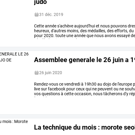
judo
31 déc. 2019
Cette
année
s'achève
aujourd'hui
et
nous
pouvons
dre
heureux,
d'autres
moins,
des
médailles,
des
efforts,
du
pour
2020.
toute
une
année
que
nous
avons
essayé
d
rdv
dès
le
6
janvier
sur
le
…
Assemblee generale le 26 juin a 1
26 juin 2020
Rendez-vous
ce
vendredi
à
19h30
au
dojo
de
l'europe
p
live
sur
facebook
pour
ceux
qui
ne
peuvent
ou
ne
souha
vos
questions
à
cette
occasion,
nous
tâcherons
d'y
ré
lien
video
:
…
La technique du mois : morote seo