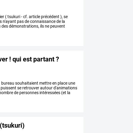
ier
(
tsukuri
-
cf.
article
précédent
),
se
s
n'ayant
pas
de
connaissance
de
la
u
des
démonstrations,
ils
ne
peuvent
er ! qui est partant ?
u
bureau
souhaitaient
mettre
en
place
une
puissent
se
retrouver
autour
d'animations
nombre
de
personnes
intéressées
(et
la
 (tsukuri)