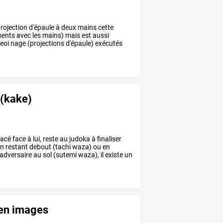
rojection
d'épaule
à
deux
mains
cette
ents
avec
les
mains)
mais
est
aussi
eoi
nage
(projections
d'épaule)
exécutés
n (kake)
lacé
face
à
lui,
reste
au
judoka
à
finaliser
n
restant
debout
(tachi
waza)
ou
en
adversaire
au
sol
(sutemi
waza),
il
existe
un
 en images