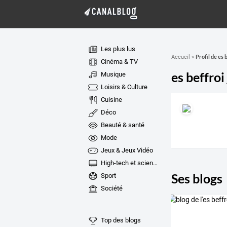
Les plus lus
Profil de es 
Accueil
»
Cinéma & TV
es beffroi
Musique
Loisirs & Culture
Cuisine
Déco
Beauté & santé
Mode
Jeux & Jeux Vidéo
High-tech et sciences
Ses blogs
Sport
Société
Top des blogs