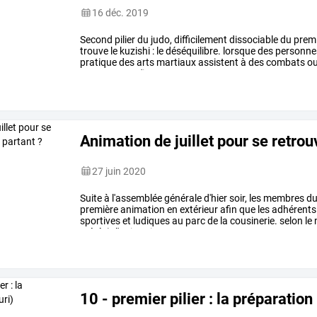
16 déc. 2019
Second
pilier
du
judo,
difficilement
dissociable
du
prem
trouve
le
kuzishi
:
le
déséquilibre.
lorsque
des
personne
pratique
des
arts
martiaux
assistent
à
des
combats
o
souvent
que
s'interroger
sur
…
Animation de juillet pour se retrouv
27 juin 2020
Suite
à
l'assemblée
générale
d'hier
soir,
les
membres
d
première
animation
en
extérieur
afin
que
les
adhérents
sportives
et
ludiques
au
parc
de
la
cousinerie.
selon
le
météo),
l'animation
…
10 - premier pilier : la préparation