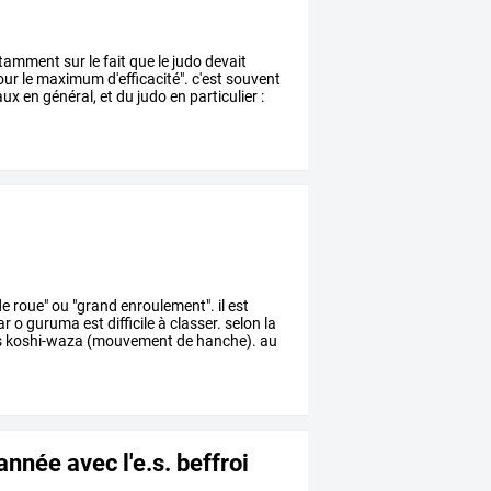
tamment
sur
le
fait
que
le
judo
devait
our
le
maximum
d'efficacité".
c'est
souvent
aux
en
général,
et
du
judo
en
particulier
:
de
roue"
ou
"grand
enroulement".
il
est
ar
o
guruma
est
difficile
à
classer.
selon
la
s
koshi-waza
(mouvement
de
hanche).
au
nnée avec l'e.s. beffroi