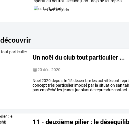
sportif
du
beffroi
-
section
judo
-
dojo
de
l'europe
à
Tours
…
es beffroi judo
 découvrir
Un noël du club tout particulier ...
20 déc. 2020
Noel
2020
depuis
le
15
décembre
les
activités
ont
repri
concept
très
particulier
imposé
par
la
situation
sanitai
pas
empêché
les
jeunes
judokas
de
reprendre
contact
notions
de
base
du
judo
:
chutes,
…
11 - deuxième pilier : le déséquili