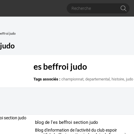
beffroi judo
 judo
es beffroi judo
Tags associés :
championnat
,
departemental
,
histoire
,
judo
blog de l'es beffroi section judo
Blog
d'information
de
l'activité
du
club
espoir