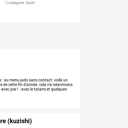
Categorie :
Sport
s
:
au
menu
judo
sans
contact.
voilà
un
re
de
cette
fin
d'année.
cela
n'a
néanmoins
-
avec
joie
!
-
avec
le
tatami
et
quelques
bre (kuzishi)