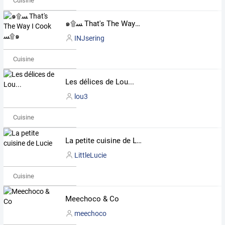
Cuisine
๑۩ﺴ That's The Way I Cook ﺴ۩๑
INJsering
Cuisine
Les délices de Lou...
lou3
Cuisine
La petite cuisine de Lucie
LittleLucie
Cuisine
Meechoco & Co
meechoco