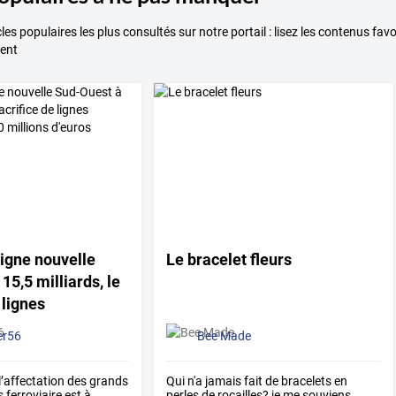
cles populaires les plus consultés sur notre portail : lisez les contenus fa
ent
igne
nouvelle
Le bracelet fleurs
15,5
milliards,
le
lignes
…
er56
Bee Made
l’affectation
des
grands
Qui
n'a
jamais
fait
de
bracelets
en
s
ferroviaire
est
à
perles
de
rocailles?
je
me
souviens