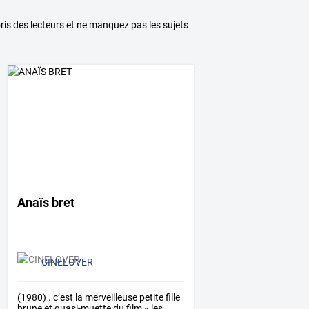
voris des lecteurs et ne manquez pas les sujets
Anaïs bret
CINELOVER
(1980)
.
c’est
la
merveilleuse
petite
fille
brune
et
quasi-muette
du
film
«
les