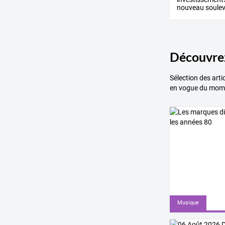
nouveau
soule
ligne
…
Découvrez
Sélection des arti
en vogue du mom
Musique