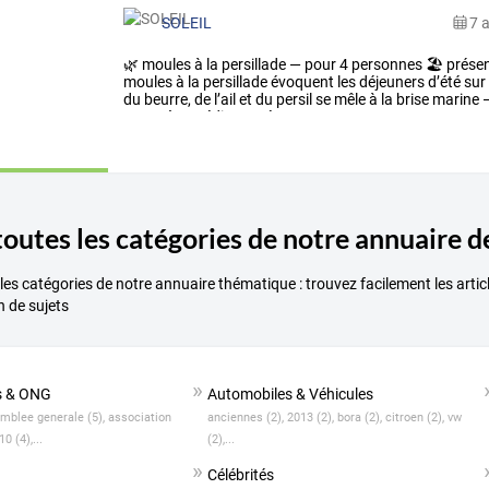
SOLEIL
7 
🌿 moules à la persillade — pour 4 personnes 🏖 présenta
moules à la persillade évoquent les déjeuners d’été sur 
du beurre, de l’ail et du persil se mêle à la brise marine 
caractère méditerranée
toutes les catégories de notre annuaire d
es catégories de notre annuaire thématique : trouvez facilement les artic
n de sujets
s & ONG
Automobiles & Véhicules
mblee generale (5),
association
anciennes (2),
2013 (2),
bora (2),
citroen (2),
vw
10 (4),...
(2),...
Célébrités