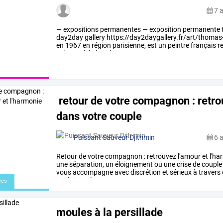
7 
—
expositions
permanentes
—
exposition
permanente
day2day
gallery
https://day2daygallery.fr/art/thomas
en
1967
en
région
parisienne,
est
un
peintre
français
r
peinture
à
la
bombe.
…
retour de votre compagnon : retro
dans votre couple
Puissant Sauveur Djitrimin
6 
Retour
de
votre
compagnon
:
retrouvez
l'amour
et
l'ha
une
séparation,
un
éloignement
ou
une
crise
de
couple
vous
accompagne
avec
discrétion
et
sérieux
à
travers
traditionnels
…
ces
moules à la persillade