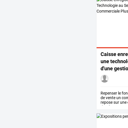
Caisse
enre
une
technol
d'une
gesti
Repenser
le
fon
de
vente
un
co
repose
sur
une
de
gérer
…