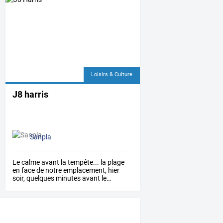
Loisirs & Culture
J8 harris
Sanpla
Le
calme
avant
la
tempête...
la
plage
en
face
de
notre
emplacement,
hier
soir,
quelques
minutes
avant
le
…