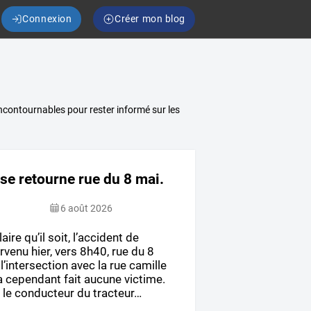
Connexion
Créer mon blog
 incontournables pour rester informé sur les
 se retourne rue du 8 mai.
6 août 2026
aire
qu’il
soit,
l’accident
de
ervenu
hier,
vers
8h40,
rue
du
8
l’intersection
avec
la
rue
camille
a
cependant
fait
aucune
victime.
,
le
conducteur
du
tracteur
…