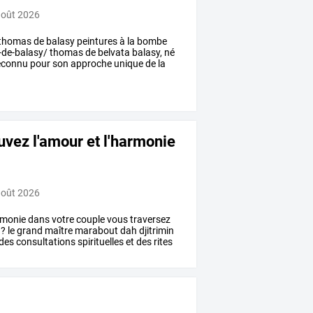
août 2026
thomas
de
balasy
peintures
à
la
bombe
-de-balasy/
thomas
de
belvata
balasy,
né
econnu
pour
son
approche
unique
de
la
uvez l'amour et l'harmonie
août 2026
rmonie
dans
votre
couple
vous
traversez
?
le
grand
maître
marabout
dah
djitrimin
des
consultations
spirituelles
et
des
rites