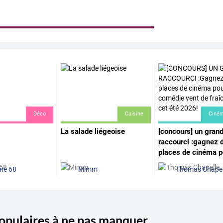
Déco
Cuisine
Ciné
La salade liégeoise
[concours]
un
gran
raccourci
:gagnez
d
places
de
cinéma
p
ne 68
Mimm
Thomas Chapel
populaires à ne pas manquer