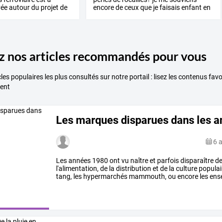
vée
autour
du
projet
de
encore
de
ceux
que
je
faisais
enfant
en
vacances!
…
 nos articles recommandés pour vous
cles populaires les plus consultés sur notre portail : lisez les contenus fa
ent
Les marques disparues dans les 
6 
Les
années
1980
ont
vu
naître
et
parfois
disparaître
d
l'alimentation,
de
la
distribution
et
de
la
culture
populai
tang,
les
hypermarchés
mammouth,
ou
encore
les
ens
confiseries
…