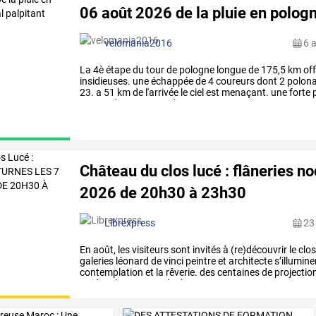
06 août 2026 de la pluie en pologne
velomania2016
6 
La
4è
étape
du
tour
de
pologne
longue
de
175,5
km
off
insidieuses.
une
échappée
de
4
coureurs
dont
2
polona
23.
a
51
km
de
l'arrivée
le
ciel
est
menaçant.
une
forte
p
grosse
dans
une
courbe
…
Château du clos lucé : flâneries no
2026 de 20h30 à 23h30
Librexpress
23 
En
août,
les
visiteurs
sont
invités
à
(re)découvrir
le
clo
galeries
léonard
de
vinci
peintre
et
architecte
s’illumine
contemplation
et
la
rêverie.
des
centaines
de
projectio
guident
la
promenade
des
…