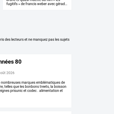
fugitifs
»
de
francis
weber
avec
gérad
…
voris des lecteurs et ne manquez pas les sujets
années 80
août 2026
e
nombreuses
marques
emblématiques
de
re,
telles
que
les
bonbons
treets,
la
boisson
eignes
prisunic
et
codec
.
alimentation
et