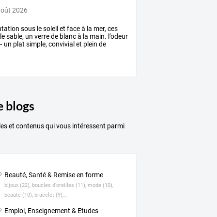
août 2026
tion sous le soleil et face à la mer, ces
le sable, un verre de blanc à la main. l’odeur
— un plat simple, convivial et plein de
e blogs
les et contenus qui vous intéressent parmi
Beauté, Santé & Remise en forme
bijoux (22),
boucles d'oreilles (11),
mode (10),
beaute (10),
bracelet (9),...
Emploi, Enseignement & Etudes