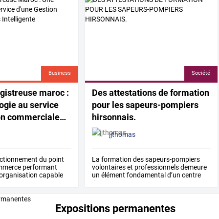
Business
Société
gistreuse
maroc
:
Des attestations de formation
ogie
au
service
pour les sapeurs-pompiers
on
commerciale
…
hirsonnais.
jjthomas
ctionnement
du
point
La
formation
des
sapeurs-pompiers
mmerce
performant
volontaires
et
professionnels
demeure
organisation
capable
un
élément
fondamental
d’un
centre
de
…
Expositions permanentes