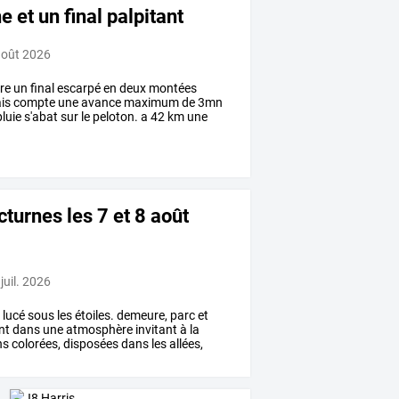
 et un final palpitant
août 2026
re
un
final
escarpé
en
deux
montées
is
compte
une
avance
maximum
de
3mn
luie
s'abat
sur
le
peloton.
a
42
km
une
cturnes les 7 et 8 août
juil. 2026
s
lucé
sous
les
étoiles.
demeure,
parc
et
nt
dans
une
atmosphère
invitant
à
la
ns
colorées,
disposées
dans
les
allées,