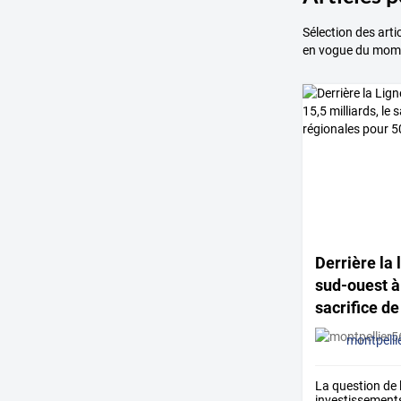
Sélection des arti
en vogue du mom
Derrière
la
l
sud-ouest
à
sacrifice
de
régionales
montpelli
La
question
de
investissement