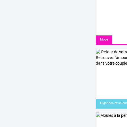
Mode
High-tech et scien