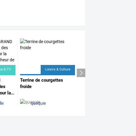
ma & TV
Loisirs & Culture
d
Terrine de courgettes
es
froide
our
la
…
le
quaquie