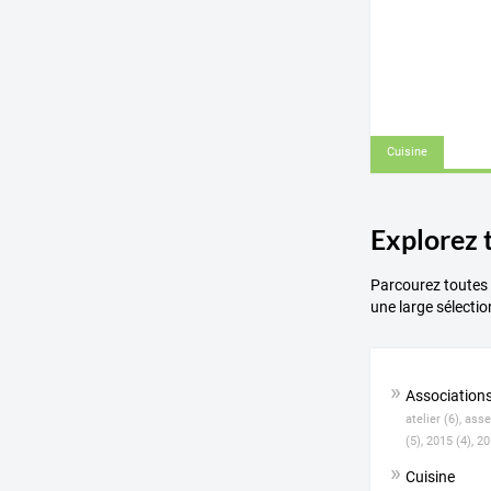
Cuisine
Explorez 
Parcourez toutes l
une large sélectio
Association
atelier (6),
asse
(5),
2015 (4),
20
Cuisine