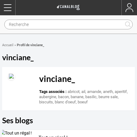
Profil de vinciane_
Accueil
»
vinciane_
vinciane_
Tags associés :
abricot
,
ail
,
amande
,
aneth
,
aperitif
,
aubergine
,
bacon
,
banane
,
basilic
,
beurre sale
,
biscuits
,
blanc d'oeuf
,
boeuf
Ses blogs