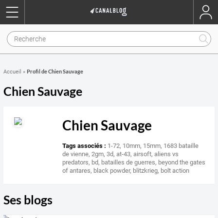
Profil de Chien Sauvage
Accueil
»
Chien Sauvage
Chien Sauvage
Tags associés :
1-72
,
10mm
,
15mm
,
1683 bataille
de vienne
,
2gm
,
3d
,
at-43
,
airsoft
,
aliens vs
predators
,
bd
,
batailles de guerres
,
beyond the gates
of antares
,
black powder
,
blitzkrieg
,
bolt action
Ses blogs