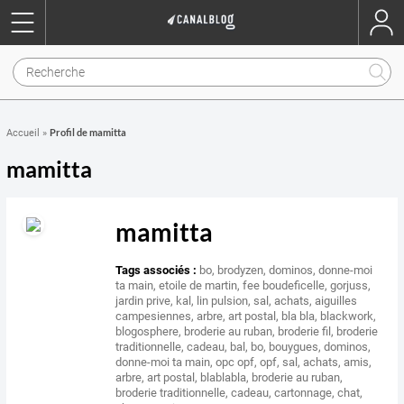
Profil de mamitta
Accueil
»
mamitta
mamitta
Tags associés :
bo
,
brodyzen
,
dominos
,
donne-moi
ta main
,
etoile de martin
,
fee boudeficelle
,
gorjuss
,
jardin prive
,
kal
,
lin pulsion
,
sal
,
achats
,
aiguilles
campesiennes
,
arbre
,
art postal
,
bla bla
,
blackwork
,
blogosphere
,
broderie au ruban
,
broderie fil
,
broderie
traditionnelle
,
cadeau
,
bal
,
bo
,
bouygues
,
dominos
,
donne-moi ta main
,
opc opf
,
opf
,
sal
,
achats
,
amis
,
arbre
,
art postal
,
blablabla
,
broderie au ruban
,
broderie traditionnelle
,
cadeau
,
cartonnage
,
chat
,