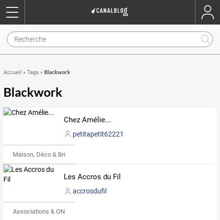
Blackwork
Accueil
»
Tags
»
Blackwork
Chez Amélie...
petitapetit62221
Maison, Déco & Bricolage
Les Accros du Fil
accrosdufil
Associations & ONG