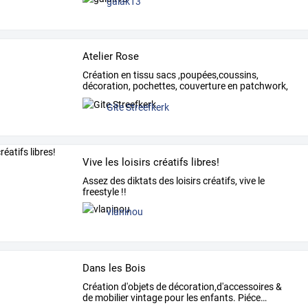
galak13
Atelier Rose
Création
en
tissu
sacs
,poupées,coussins,
décoration,
pochettes,
couverture
en
patchwork,
robes
de
…
Gite Streefkerk
Vive les loisirs créatifs libres!
Assez des diktats des loisirs créatifs, vive le
freestyle !!
vlaninou
Dans les Bois
Création
d'objets
de
décoration,d'accessoires
&
de
mobilier
vintage
pour
les
enfants.
Piéce
…