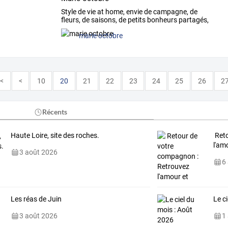
Style
de
vie
at
home,
envie
de
campagne,
de
fleurs,
de
saisons,
de
petits
bonheurs
partagés,
de
recettes
à
…
marie octobre
<<
<
10
20
21
22
23
24
25
26
2
Récents
Haute Loire, site des roches.
Reto
l'am
3 août 2026
6
Les réas de Juin
Le c
3 août 2026
1