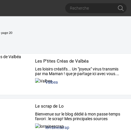
- page 20
Les P'tites Créas de Valbéa
Les
loisirs
créatifs...
Un
"joyeux"
virus
transmis
par
ma
Maman
!
que
je
partage
ici
avec
vous.
…
Valbea
Le scrap de Lo
Bienvenue
sur
le
blog
dédié
à
mon
passe-temps
favori
:
le
scrap!
Mes
principales
sources
d'inspiration
…
lorrainescrap