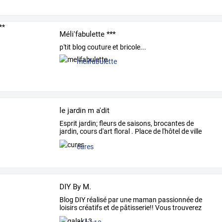
Méli'fabulette ***
p'tit blog couture et bricole...
melifabulette
le jardin m a'dit
Esprit
jardin;
fleurs
de
saisons,
brocantes
de
jardin,
cours
d'art
floral
.
Place
de
l'hôtel
de
ville
74150
…
cures
DIY By M.
Blog
DIY
réalisé
par
une
maman
passionnée
de
loisirs
créatifs
et
de
pâtisserie!!
Vous
trouverez
donc
des
…