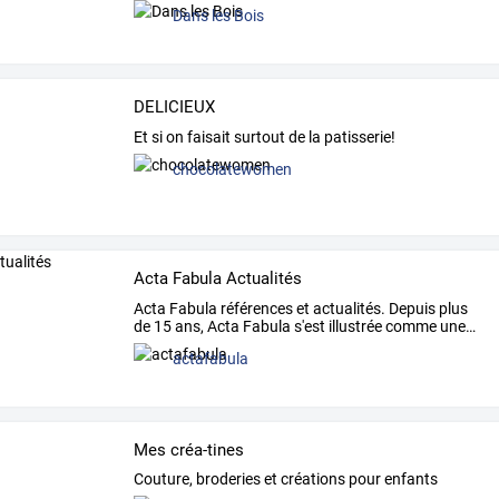
Dans les Bois
DELICIEUX
Et si on faisait surtout de la patisserie!
chocolatewomen
Acta Fabula Actualités
Acta
Fabula
références
et
actualités.
Depuis
plus
de
15
ans,
Acta
Fabula
s'est
illustrée
comme
une
…
actafabula
Mes créa-tines
Couture, broderies et créations pour enfants