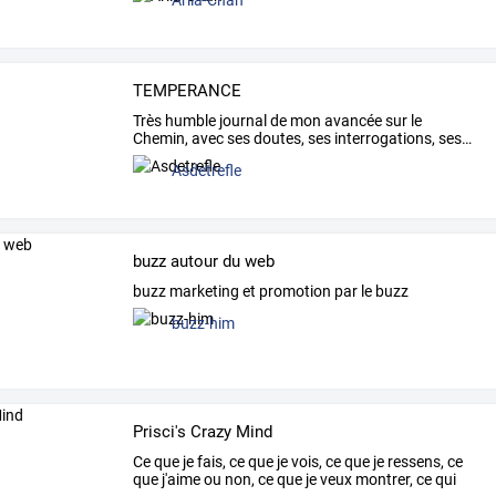
Ariia-Chan
TEMPERANCE
Très
humble
journal
de
mon
avancée
sur
le
Chemin,
avec
ses
doutes,
ses
interrogations,
ses
…
Asdetrefle
buzz autour du web
buzz marketing et promotion par le buzz
buzz-him
Prisci's Crazy Mind
Ce
que
je
fais,
ce
que
je
vois,
ce
que
je
ressens,
ce
que
j'aime
ou
non,
ce
que
je
veux
montrer,
ce
qui