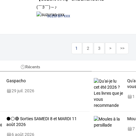
(￣3￣)～♪
suzuran-xxx
1
2
3
>
>>
Récents
Gaspacho
Qu'ai
vou
29 juil. 2026
1
⚫⚪🔴 Sorties SAMEDI 8 et MARDI 11
Moul
août 2026
7
6 août 2026