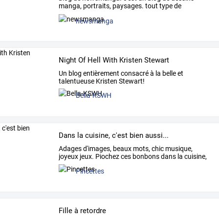
manga,
portraits,
paysages.
tout
type
de
mangas.
votre
avis
…
newsmanga
Night Of Hell With Kristen Stewart
Un blog entièrement consacré à la belle et
talentueuse Kristen Stewart!
Bella-KSWH
Dans la cuisine, c'est bien aussi...
Adages
d'images,
beaux
mots,
chic
musique,
joyeux
jeux.
Piochez
ces
bonbons
dans
la
cuisine,
puis
…
Pincettes
Fille à retordre