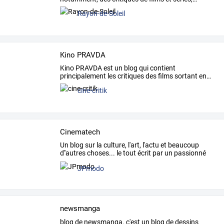
Rayon-de-Soleil
Kino PRAVDA
Kino
PRAVDA
est
un
blog
qui
contient
principalement
les
critiques
des
films
sortant
en
…
cine-critik
Cinematech
Un
blog
sur
la
culture,
l'art,
l'actu
et
beaucoup
d''autres
choses...
le
tout
écrit
par
un
passionné
de
…
JPmodo
newsmanga
blog
de
newsmanga.
c'est
un
blog
de
dessins