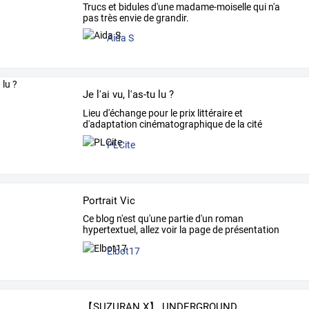
Trucs et bidules d'une madame-moiselle qui n'a
pas très envie de grandir.
Aida S
Je l'ai vu, l'as-tu lu ?
Lieu d'échange pour le prix littéraire et
d'adaptation cinématographique de la cité
scolaire Heinrich-Nessel.
PLCite
Portrait Vic
Ce
blog
n'est
qu'une
partie
d'un
roman
hypertextuel,
allez
voir
la
page
de
présentation
pour
plus
de
…
Elbot17
【SUZURAN X】 UNDERGROUND