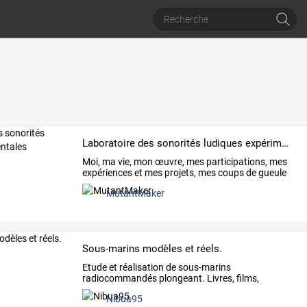
Laboratoire des sonorités ludiques expérimentales
Moi,
ma
vie,
mon
œuvre,
mes
participations,
mes
expériences
et
mes
projets,
mes
coups
de
gueule
ou
…
MutantMaker
Sous-marins modèles et réels.
Etude
et
réalisation
de
sous-marins
radiocommandés
plongeant.
Livres,
films,
timbres,
BD
sur
les
…
Nibua95