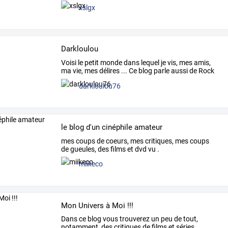
me
…
xslgx
Darkloulou
Voisi
le
petit
monde
dans
lequel
je
vis,
mes
amis,
ma
vie,
mes
délires
...
Ce
blog
parle
aussi
de
Rock
de
…
darkloulou76
le blog d'un cinéphile amateur
mes coups de coeurs, mes critiques, mes coups
de gueules, des films et dvd vu .
miikeco
Mon Univers à Moi !!!
Dans
ce
blog
vous
trouverez
un
peu
de
tout,
notamment,
des
critiques
de
films
et
séries,
…