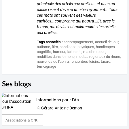
principale des orteils aux oreilles...et dans un
passé récent devenu un être rayonnant...Tous
ces mots ont souvent des valeurs
cachées...comprenne qui pourra...Et, avec le
temps, ma devise est maintenant : des orteils
aux oreilles...
Tags associés :
accompagnement
,
accueil de jour
,
autisme
,
film
,
handicaps physiques
,
handicapes
cognitifs
,
humour
,
l'arbresle
,
ma chronique
,
mobilites dans le rhone
,
medias regionaux du rhone
,
nouvelles de l'aphra
,
rencontres-loisirs
,
tarare
,
temoignage
Ses blogs
Informations pour l'Association APHRA
Gérard-Antoine Demon
Associations & ONG