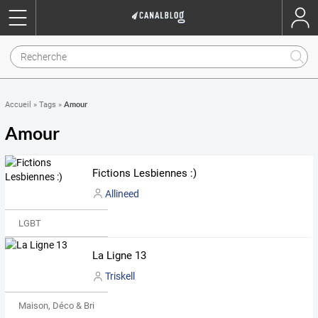
Amour
Accueil
»
Tags
»
Amour
Fictions Lesbiennes :)
Allineed
LGBT
La Ligne 13
Triskell
Maison, Déco & Bricolage