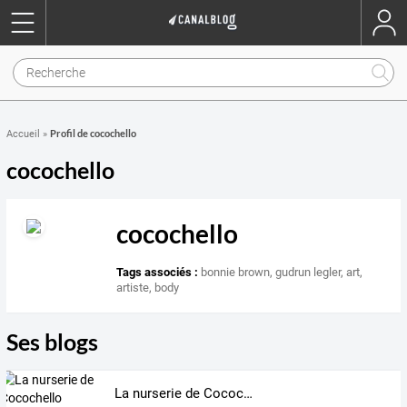
Profil de cocochello
Accueil
»
cocochello
cocochello
Tags associés :
bonnie brown
,
gudrun legler
,
art
,
artiste
,
body
Ses blogs
La nurserie de Cocochello