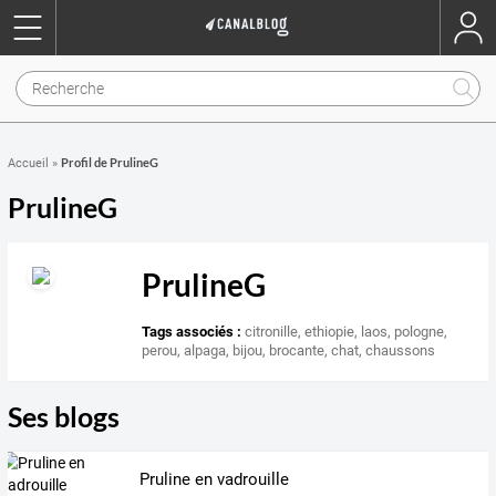
Profil de PrulineG
Accueil
»
PrulineG
PrulineG
Tags associés :
citronille
,
ethiopie
,
laos
,
pologne
,
perou
,
alpaga
,
bijou
,
brocante
,
chat
,
chaussons
Ses blogs
Pruline en vadrouille