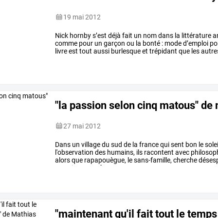
19 mai 2012
Nick
hornby
s’est
déjà
fait
un
nom
dans
la
littérature
a
comme
pour
un
garçon
ou
la
bonté
:
mode
d’emploi
po
livre
est
tout
aussi
burlesque
et
trépidant
que
les
autre
personnes
se
retrouvent
…
"la passion selon cinq matous" de 
27 mai 2012
Dans
un
village
du
sud
de
la
france
qui
sent
bon
le
solei
l'observation
des
humains,
ils
racontent
avec
philosop
alors
que
rapapouègue,
le
sans-famille,
cherche
déses
nourriture,
confort
…
"maintenant qu'il fait tout le temps