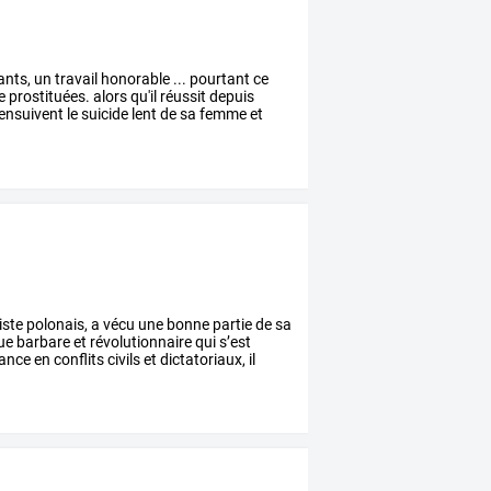
ants,
un
travail
honorable
...
pourtant
ce
e
prostituées.
alors
qu'il
réussit
depuis
ensuivent
le
suicide
lent
de
sa
femme
et
iste
polonais,
a
vécu
une
bonne
partie
de
sa
que
barbare
et
révolutionnaire
qui
s’est
ance
en
conflits
civils
et
dictatoriaux,
il