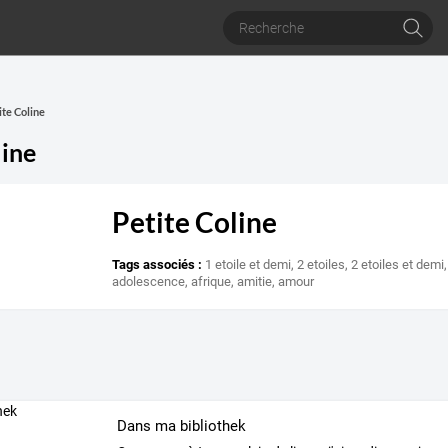
ite Coline
line
Petite Coline
Tags associés :
1 etoile et demi
,
2 etoiles
,
2 etoiles et demi
adolescence
,
afrique
,
amitie
,
amour
Dans ma bibliothek