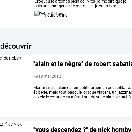
Croqueuse
à
temps
plein
de
livres,
j'aime
dire
que
je
suis
une
mangeuse
de
mots
...
ici
je
vous
livre
mes
…
Petite Coline
 découvrir
"alain et le nègre" de robert sabati
19 mai 2012
Montmartre.
alain
est
un
petit
garçon
un
peu
solitaire.
épicerie.
mais
tout
bascule
lorsque
vincent,
un
jazzma
et
vole
le
cœur
de
sa
mère.
tout
de
suite
alain
se
met
à
à
peu
un
lien
…
"vous descendez ?" de nick hornby