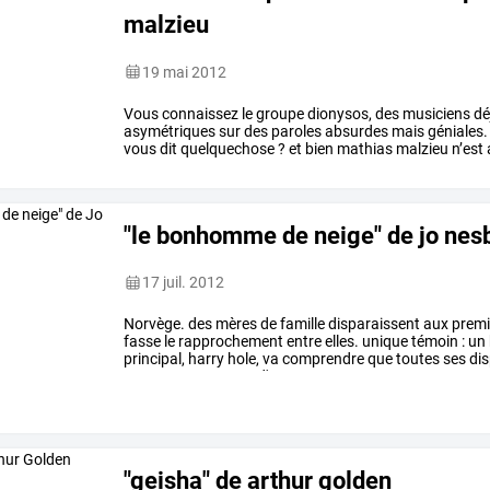
malzieu
19 mai 2012
Vous
connaissez
le
groupe
dionysos,
des
musiciens
dé
asymétriques
sur
des
paroles
absurdes
mais
géniales.
vous
dit
quelquechose
?
et
bien
mathias
malzieu
n’est
dans
ce
livre
il
partage
la
douleur
du
…
"le bonhomme de neige" de jo nes
17 juil. 2012
Norvège.
des
mères
de
famille
disparaissent
aux
premi
fasse
le
rapprochement
entre
elles.
unique
témoin
:
un
principal,
harry
hole,
va
comprendre
que
toutes
ses
dis
meurtres
sauvages
d'un
tueur
…
"geisha" de arthur golden