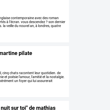
nglaise
contemporaine
avec
des
roman
rtés
à
l’écran.
vous
descendez
?
son
dernier
s.
la
veille
du
nouvel
an,
à
londres,
quatre
martine pilate
l,
cinq
chats
racontent
leur
quotidien.
de
hie
et
poésie
l'amour,
l'amitié
et
la
nostalgie.
pérément
un
foyer
qui
lui
assurerait
 nuit sur toi" de mathias