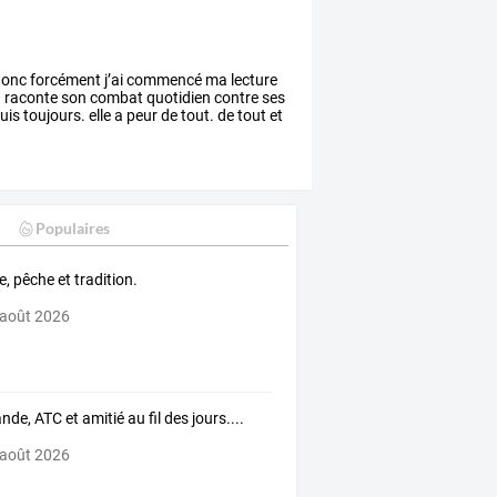
onc
forcément
j’ai
commencé
ma
lecture
d
raconte
son
combat
quotidien
contre
ses
uis
toujours.
elle
a
peur
de
tout.
de
tout
et
Populaires
e, pêche et tradition.
 août 2026
nde, ATC et amitié au fil des jours....
 août 2026