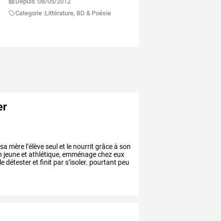
Depuis :
08/05/2012
Categorie :
Littérature, BD & Poésie
er
sa
mère
l’élève
seul
et
le
nourrit
grâce
à
son
n
jeune
et
athlétique,
emménage
chez
eux
le
détester
et
finit
par
s’isoler.
pourtant
peu