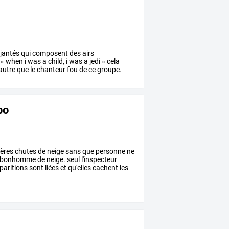
jantés
qui
composent
des
airs
«
when
i
was
a
child,
i
was
a
jedi
»
cela
autre
que
le
chanteur
fou
de
ce
groupe.
bo
ères
chutes
de
neige
sans
que
personne
ne
bonhomme
de
neige.
seul
l'inspecteur
paritions
sont
liées
et
qu'elles
cachent
les