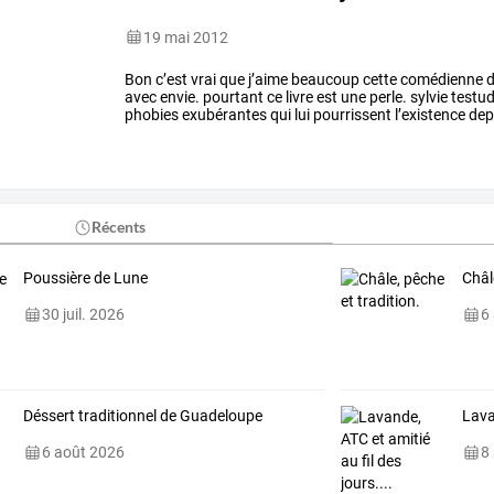
19 mai 2012
Bon
c’est
vrai
que
j’aime
beaucoup
cette
comédienne
d
avec
envie.
pourtant
ce
livre
est
une
perle.
sylvie
testu
phobies
exubérantes
qui
lui
pourrissent
l’existence
dep
de
n’importe
…
Récents
Poussière de Lune
Châl
30 juil. 2026
6
Déssert traditionnel de Guadeloupe
Lava
6 août 2026
8