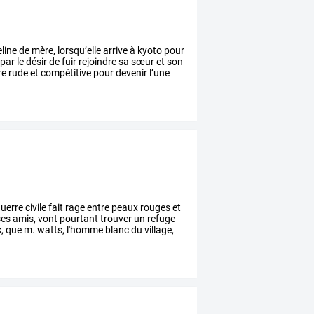
line
de
mère,
lorsqu’elle
arrive
à
kyoto
pour
par
le
désir
de
fuir
rejoindre
sa
sœur
et
son
re
rude
et
compétitive
pour
devenir
l’une
uerre
civile
fait
rage
entre
peaux
rouges
et
es
amis,
vont
pourtant
trouver
un
refuge
,
que
m.
watts,
l'homme
blanc
du
village,