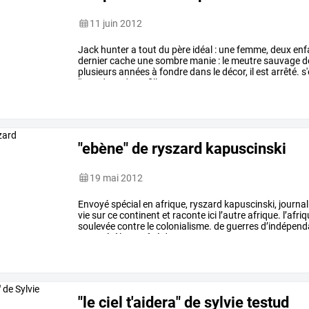
11 juin 2012
Jack
hunter
a
tout
du
père
idéal
:
une
femme,
deux
enf
dernier
cache
une
sombre
manie
:
le
meutre
sauvage
d
plusieurs
années
à
fondre
dans
le
décor,
il
est
arrêté.
s'
l'overdose
de
sa
fille,
…
"ebène" de ryszard kapuscinski
19 mai 2012
Envoyé
spécial
en
afrique,
ryszard
kapuscinski,
journal
vie
sur
ce
continent
et
raconte
ici
l’autre
afrique.
l’afri
soulevée
contre
le
colonialisme.
de
guerres
d’indépend
nous
révèle
un
côté
de
…
"le ciel t'aidera" de sylvie testud