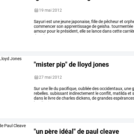
19 mai 2012
Sayuri
est
une
jeune
japonaise,
fille
de
pêcheur
et
orphe
commencer
son
apprentissage
de
geisha.
tourmentée
amour
pour
le
président,
elle
se
lance
dans
cette
carriè
des
plus
…
"mister pip" de lloyd jones
27 mai 2012
Sur
une
île
du
pacifique,
oubliée
des
occidentaux,
une
g
rebelles.
subissant
indirectement
le
conflit,
matilda
et
s
dans
le
livre
de
charles
dickens,
de
grandes
espérances
leur
lira
jour
…
"un père idéal" de paul cleave