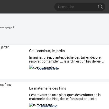
ne - page 2
Calli'canthus, le jardin
Imaginer,
créer,
planter,
désherber,
tailler,
décorer,
respirer,
contempler,
...
le
jardin
est
un
lieu
de
vie.
…
coeurcannelle
La maternelle des Pins
Les
travaux
en
arts
plastiques
des
enfants
de
la
maternelle
des
Pins,
des
enfants
qui
ont
entre
trois
…
la maternelle