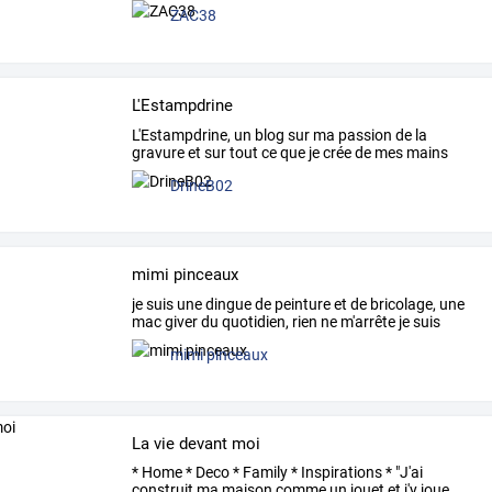
ZAC38
L'Estampdrine
L'Estampdrine,
un
blog
sur
ma
passion
de
la
gravure
et
sur
tout
ce
que
je
crée
de
mes
mains
avec
cette
…
DrineB02
mimi pinceaux
je
suis
une
dingue
de
peinture
et
de
bricolage,
une
mac
giver
du
quotidien,
rien
ne
m'arrête
je
suis
une
…
mimi pinceaux
La vie devant moi
*
Home
*
Deco
*
Family
*
Inspirations
*
"J'ai
construit
ma
maison
comme
un
jouet
et
j'y
joue