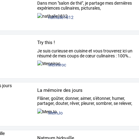
Dans
mon
"salon
de
thé",
je
partage
mes
dernières
expériences
culinaires,
picturales,
photographiques
…
nathalie1812
Try this !
Je
suis
curieuse
en
cuisine
et
vous
trouverez
ici
un
résumé
de
mes
coups
de
cœur
culinaires
:
100%
…
Wenniroc
La mémoire des jours
Flâner,
goûter,
donner,
aimer,
s'étonner,
humer,
partager,
douter,
rêver,
pleurer,
sombrer,
se
relever,
…
MemJo
Natmum bidouille