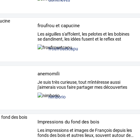
domtrieves
froufrou et capucine
Les
aiguilles
s'affolent,
les
pelotes
et
les
bobines
se
dandinent,
les
idées
fusent
et
le
reflex
est
toujours
…
froufrouetcapu
anemomili
Je
suis
très
curieuse,
tout
m'intéresse
aussi
j'aimerais
vous
faire
partager
mes
découvertes
diverses
et
…
nimborio
Impressions du fond des bois
Les
impressions
et
images
de
François
depuis
les
fonds
des
bois
et
autres
lieux,
souvent
autour
de
…