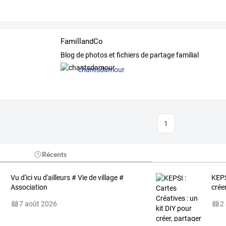
FamillandCo
Blog de photos et fichiers de partage familial
chantsdamour
1
Récents
Vu d'ici vu d'ailleurs # Vie de village #
KEPS
Association
créer
7 août 2026
2