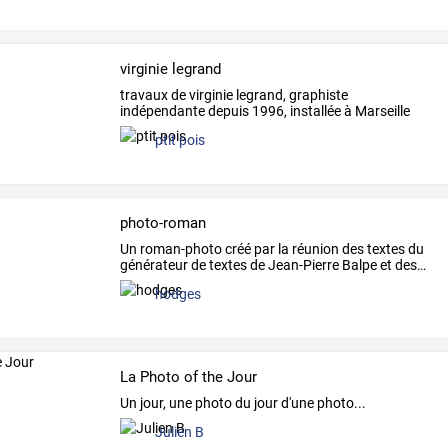
virginie legrand
travaux de virginie legrand, graphiste
indépendante depuis 1996, installée à Marseille
ptit pois
photo-roman
Un
roman-photo
créé
par
la
réunion
des
textes
du
générateur
de
textes
de
Jean-Pierre
Balpe
et
des
…
hodges
La Photo of the Jour
Un jour, une photo du jour d'une photo...
Julien B