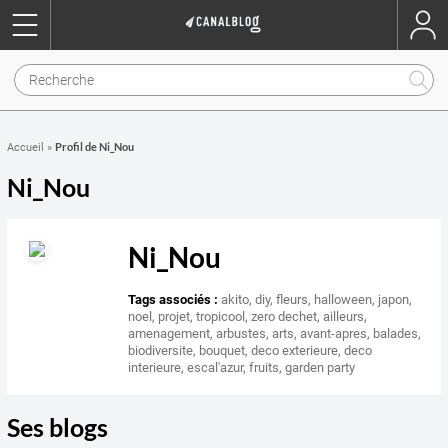
Profil de Ni_Nou
Accueil
»
Ni_Nou
Ni_Nou
Tags associés :
akito
,
diy
,
fleurs
,
halloween
,
japon
,
noel
,
projet
,
tropicool
,
zero dechet
,
ailleurs
,
amenagement
,
arbustes
,
arts
,
avant-apres
,
balades
,
biodiversite
,
bouquet
,
deco exterieure
,
deco
interieure
,
escal'azur
,
fruits
,
garden party
Ses blogs