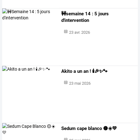
🚧semaine 14 : 5 jours
d'intervention
23 avr. 2026
Akito a un an ! 🕯️🎉✨🐾
23 mai 2026
Sedum cape blanco 🟡☀️💛