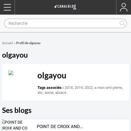
Profil de olgayou
Accueil
»
olgayou
olgayou
Tags associés :
2018
,
2019
,
2022
,
a mon ami pierre
,
atc
,
aisne
,
alsace
Ses blogs
POINT DE CROIX AND CO