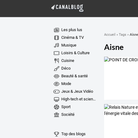
Les plus lus
Aisn
Accueil
»
Tags
»
Cinéma & TV
Aisne
Musique
Loisirs & Culture
Cuisine
Déco
Beauté & santé
Mode
Jeux & Jeux Vidéo
High-tech et sciences
Sport
Société
Top des blogs