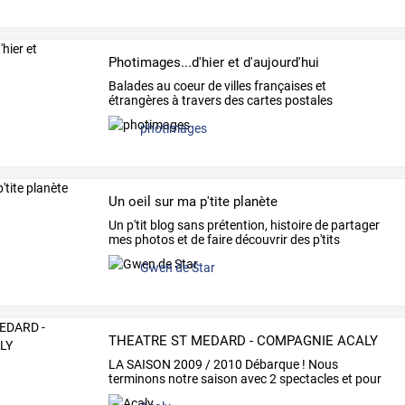
Photimages...d'hier et d'aujourd'hui
Balades
au
coeur
de
villes
françaises
et
étrangères
à
travers
des
cartes
postales
anciennes
et
des
photos
…
photimages
Un oeil sur ma p'tite planète
Un
p'tit
blog
sans
prétention,
histoire
de
partager
mes
photos
et
de
faire
découvrir
des
p'tits
endroits
…
Gwen de Star
THEATRE ST MEDARD - COMPAGNIE ACALY
LA
SAISON
2009
/
2010
Débarque
!
Nous
terminons
notre
saison
avec
2
spectacles
et
pour
la
saison
…