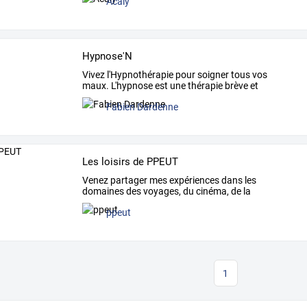
Acaly
Hypnose'N
Vivez l'Hypnothérapie pour soigner tous vos
maux. L'hypnose est une thérapie brève et
efficace.
Fabien Dardenne
Les loisirs de PPEUT
Venez
partager
mes
expériences
dans
les
domaines
des
voyages,
du
cinéma,
de
la
photographie,
de
la
…
ppeut
1