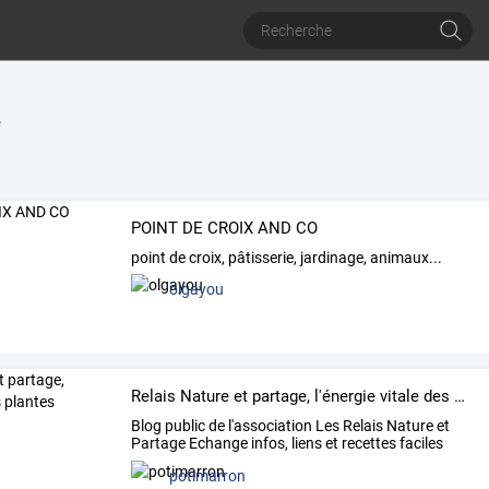
e
POINT DE CROIX AND CO
point de croix, pâtisserie, jardinage, animaux...
olgayou
Relais Nature et partage, l'énergie vitale des plantes
Blog
public
de
l'association
Les
Relais
Nature
et
Partage
Echange
infos,
liens
et
recettes
faciles
pour
…
potimarron