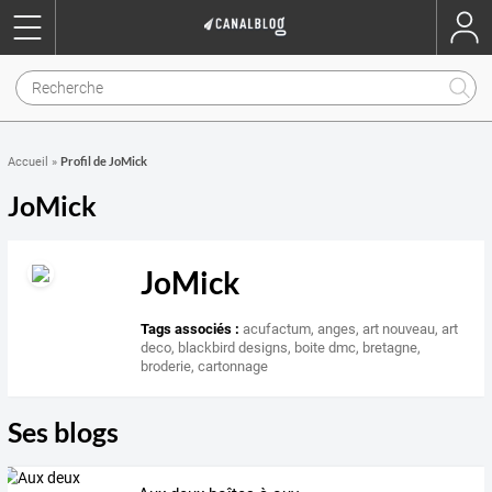
Profil de JoMick
Accueil
»
JoMick
JoMick
Tags associés :
acufactum
,
anges
,
art nouveau
,
art
deco
,
blackbird designs
,
boite dmc
,
bretagne
,
broderie
,
cartonnage
Ses blogs