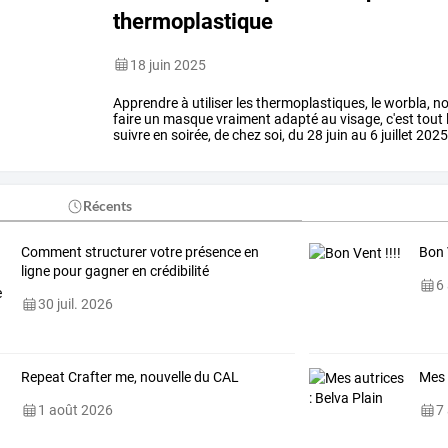
thermoplastique
18 juin 2025
Apprendre
à
utiliser
les
thermoplastiques,
le
worbla,
no
faire
un
masque
vraiment
adapté
au
visage,
c'est
tout
suivre
en
soirée,
de
chez
soi,
du
28
juin
au
6
juillet
2025
visage
en
plâtre
et
avoir
…
Récents
Comment structurer votre présence en
Bon 
ligne pour gagner en crédibilité
6
30 juil. 2026
Repeat Crafter me, nouvelle du CAL
Mes 
1 août 2026
7