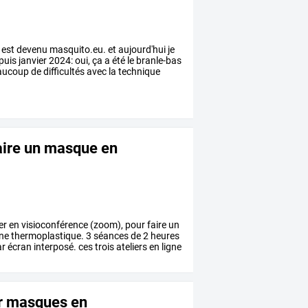
est
devenu
masquito.eu.
et
aujourd'hui
je
puis
janvier
2024:
oui,
ça
a
été
le
branle-bas
aucoup
de
difficultés
avec
la
technique
faire un masque en
ier
en
visioconférence
(zoom),
pour
faire
un
ine
thermoplastique.
3
séances
de
2
heures
ar
écran
interposé.
ces
trois
ateliers
en
ligne
er masques en