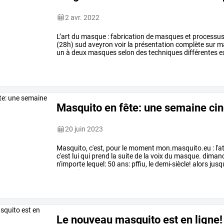
2 avr. 2022
L’art
du
masque
:
fabrication
de
masques
et
processu
(28h)
sud
aveyron
voir
la
présentation
complète
sur
ma
un
à
deux
masques
selon
des
techniques
différentes
e
et
matériaux,
et
savoir
…
Masquito en fête: une semaine ci
20 juin 2023
Masquito,
c'est,
pour
le
moment
mon.masquito.eu
:
l'a
c'est
lui
qui
prend
la
suite
de
la
voix
du
masque.
diman
n'importe
lequel:
50
ans:
pffiu,
le
demi-siècle!
alors
jusq
masquito
au
…
Le nouveau masquito est en ligne!