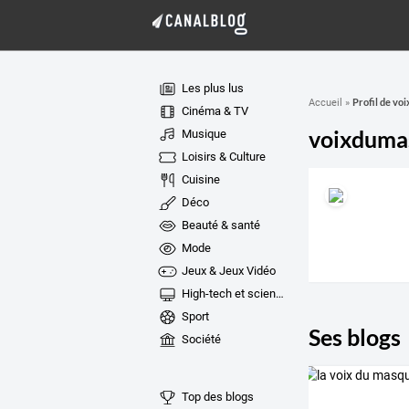
Les plus lus
Profil de v
Accueil
»
Cinéma & TV
voixduma
Musique
Loisirs & Culture
Cuisine
Déco
Beauté & santé
Mode
Jeux & Jeux Vidéo
High-tech et sciences
Sport
Ses blogs
Société
Top des blogs