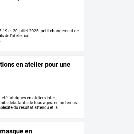
18-19 et 20 juillet 2025. petit changement de
 de l'atelier ici:
s
tions en atelier pour une
t
été
fabriqués
en
ateliers
inter-
aits
débutants
de
tous
âges.
en
un
temps
plexité
du
résultat
attendu
et
la
n masque en