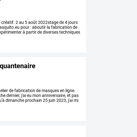
s
créatif.
2
au
5
août
2022stage
de
4
jours
squito.eu
pour
:
aboutir
la
fabrication
de
xpérimenter
à
partir
de
diverses
techniques
nquantenaire
telier
de
fabrication
de
masques
en
ligne.
che
dernier,
j'ai
eu
mon
anniversaire,
et
pas
u'à
dimanche
prochain
25
juin
2023,
j'ai
mi