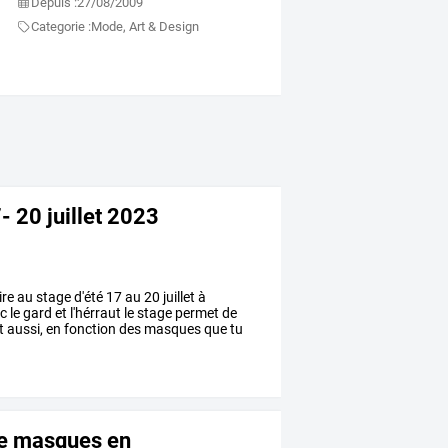
Depuis :
27/08/2009
Categorie :
Mode, Art & Design
- 20 juillet 2023
ire
au
stage
d'été
17
au
20
juillet
à
c
le
gard
et
l'hérraut
le
stage
permet
de
t
aussi,
en
fonction
des
masques
que
tu
de masques en