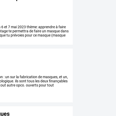
s
6
et
7
mai
2023
thème:
apprendre
à
faire
stage
te
permettra
de
faire
un
masque
dans
que
tu
prévoies
pour
ce
masque
(masque
4
on
:
un
sur
la
fabrication
de
masques,
et
un,
ologique.
ils
sont
tous
les
deux
finançables
tout
autre
opco.
ouverts
pour
tout
ques