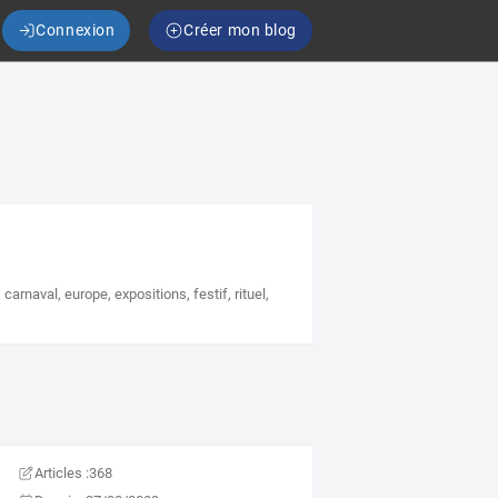
Connexion
Créer mon blog
,
carnaval
,
europe
,
expositions
,
festif
,
rituel
,
Articles :
368