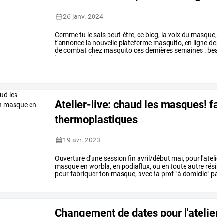
26 janv. 2024
Comme
tu
le
sais
peut-être,
ce
blog,
la
voix
du
masque,
t'annonce
la
nouvelle
plateforme
masquito,
en
ligne
de
de
combat
chez
masquito
ces
dernières
semaines
:
be
internet,
mais
…
Atelier-live: chaud les masques! 
thermoplastiques
19 avr. 2023
Ouverture
d'une
session
fin
avril/début
mai,
pour
l'atel
masque
en
worbla,
en
podiaflux,
ou
en
toute
autre
rés
pour
fabriquer
ton
masque,
avec
ta
prof
"à
domicile"
p
sont
faits
…
Changement de dates pour l'ateli