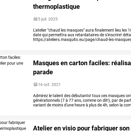
thermoplastique
5 juil. 2025
L'atelier "chaud les masques" aura finalement lieu les 
date qui permettra aux retardataires de s'inscrire! détails
https://ateliers.masquito.eu/page/chaud-les-masque
Masques en carton faciles: réalisa
parade
16 oct. 2021
Admirez
le
talent
des
débutants!
tous
ces
masques
on
générationnels
(7
à
77
ans,
comme
on
dit!),
par
de
parf
variant
de
moins
d'une
heure
à
plus
de
4h,
selon
la
com
concentration
du
jeune
ou
moins
jeune
…
Atelier en visio pour fabriquer so