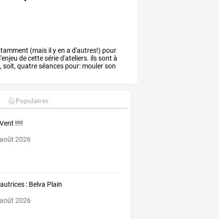
tamment
(mais
il
y
en
a
d'autres!)
pour
l'enjeu
de
cette
série
d'ateliers.
ils
sont
à
,
soit,
quatre
séances
pour:
mouler
son
Populaires
Vent !!!!
 août 2026
autrices : Belva Plain
 août 2026