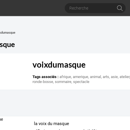
oixdumasque
sque
voixdumasque
Tags associés :
afrique
,
amerique
,
animal
,
arts
,
asie
,
atelier
ronde-bosse
,
sommaire
,
spectacle
la voix du masque