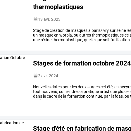
thermoplastiques
19 avr. 2023
Stage
de
création
de
masques
à
paris/ivry
sur
seine
le
un
masque
en
worbla,
ou
autres
thermoplastiques
ce
une
résine
thermoplastique,
quelle
que
soit
l'utilisation
de
théâtre,
de
…
Stages de formation octobre 202
2 avr. 2024
Nouvelles
dates
pour
les
deux
stages
cet
été,
en
aveyr
tout
nouveau,
sur
rendre
sa
pratique
artistique
plus
éc
dans
le
cadre
de
la
formation
continue,
par
l'afdas,
ou
professionnel
de
l'art,
du
…
Stage d'été en fabrication de mas