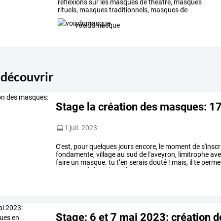
réflexions
sur
les
masques
de
théâtre,
masques
rituels,
masques
traditionnels,
masques
de
carnaval
ou
…
voixdumasque
 découvrir
Stage la création des masques: 17
1 juil. 2023
C'est,
pour
quelques
jours
encore,
le
moment
de
s'inscr
fondamente,
village
au
sud
de
l'aveyron,
limitrophe
ave
faire
un
masque.
tu
t’en
serais
douté
!
mais,
il
te
perme
comptes
réaliser
(pour
le
…
Stage: 6 et 7 mai 2023: création 