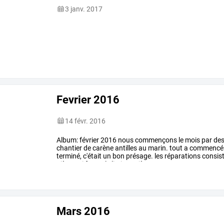
3 janv. 2017
Fevrier 2016
14 févr. 2016
Album:
février
2016
nous
commençons
le
mois
par
de
chantier
de
carène
antilles
au
marin.
tout
a
commencé
terminé,
c'était
un
bon
présage.
les
réparations
consist
pièce
qui
forme
le
limite
arrière
et
…
Mars 2016