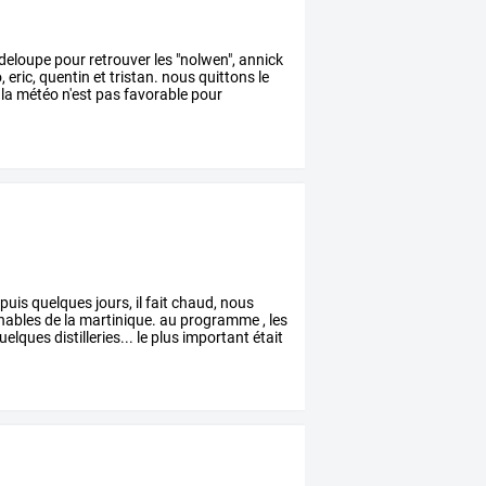
deloupe
pour
retrouver
les
"nolwen",
annick
,
eric,
quentin
et
tristan.
nous
quittons
le
la
météo
n'est
pas
favorable
pour
puis
quelques
jours,
il
fait
chaud,
nous
nables
de
la
martinique.
au
programme
,
les
uelques
distilleries...
le
plus
important
était