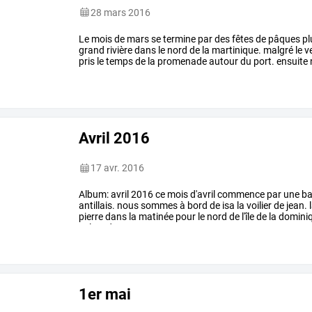
28 mars 2016
Le
mois
de
mars
se
termine
par
des
fêtes
de
pâques
pl
grand
rivière
dans
le
nord
de
la
martinique.
malgré
le
v
pris
le
temps
de
la
promenade
autour
du
port.
ensuite
bon
"matoutou
de
…
Avril 2016
17 avr. 2016
Album:
avril
2016
ce
mois
d'avril
commence
par
une
ba
antillais.
nous
sommes
à
bord
de
isa
la
voilier
de
jean.
pierre
dans
la
matinée
pour
le
nord
de
l'île
de
la
dominiq
calme
des
…
1er mai