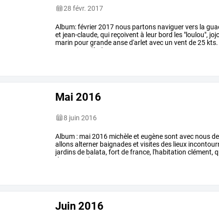
28 févr. 2017
Album:
février
2017
nous
partons
naviguer
vers
la
gua
et
jean-claude,
qui
reçoivent
à
leur
bord
les
"loulou",
jojo
marin
pour
grande
anse
d'arlet
avec
un
vent
de
25
kts.
poursuivre
dès
le
…
Mai 2016
8 juin 2016
Album
:
mai
2016
michèle
et
eugène
sont
avec
nous
de
allons
alterner
baignades
et
visites
des
lieux
incontour
jardins
de
balata,
fort
de
france,
l'habitation
clément,
q
de
passer
de
…
Juin 2016