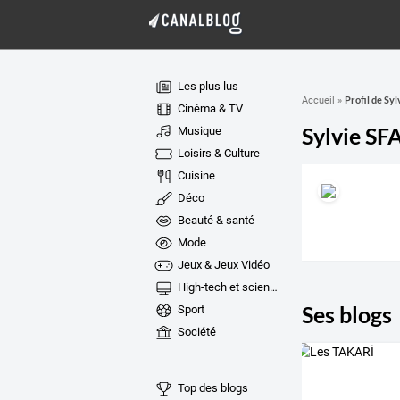
Les plus lus
Profil de Syl
Accueil
»
Cinéma & TV
Sylvie SF
Musique
Loisirs & Culture
Cuisine
Déco
Beauté & santé
Mode
Jeux & Jeux Vidéo
High-tech et sciences
Ses blogs
Sport
Société
Top des blogs