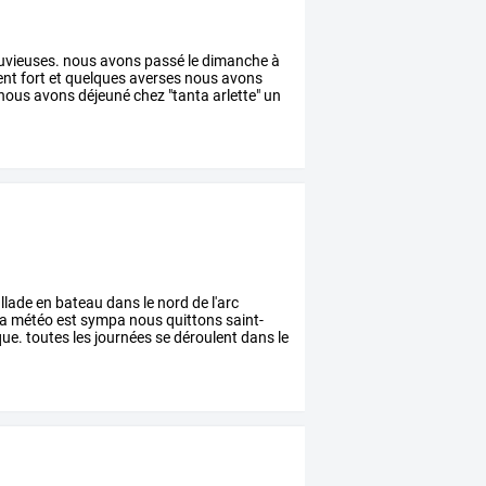
uvieuses.
nous
avons
passé
le
dimanche
à
ent
fort
et
quelques
averses
nous
avons
nous
avons
déjeuné
chez
"tanta
arlette"
un
llade
en
bateau
dans
le
nord
de
l'arc
la
météo
est
sympa
nous
quittons
saint-
ue.
toutes
les
journées
se
déroulent
dans
le