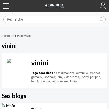
Profil de vinini
Accueil
»
vinini
vinini
Tags associés :
c'est dimanche
,
citronille
,
crochet
,
gateaux
,
japonais
,
jeux
,
kids tricots
,
liberty
,
poupee
,
tricot
,
couture
,
les trousses
,
livres
Ses blogs