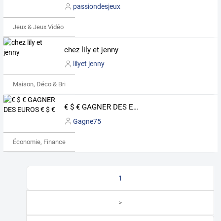
passiondesjeux
Jeux & Jeux Vidéo
chez lily et jenny
lilyet jenny
Maison, Déco & Bricolage
€ $ € GAGNER DES EUROS € $ €
Gagne75
Économie, Finance & Droit
1
>