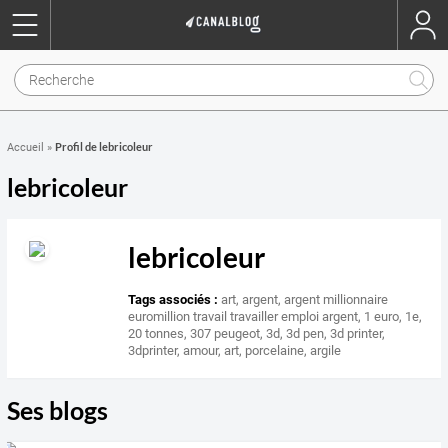
Profil de lebricoleur
Accueil
»
lebricoleur
lebricoleur
Tags associés :
art
,
argent
,
argent millionnaire
euromillion travail travailler emploi argent
,
1 euro
,
1e
,
20 tonnes
,
307 peugeot
,
3d
,
3d pen
,
3d printer
,
3dprinter
,
amour
,
art
,
porcelaine
,
argile
Ses blogs