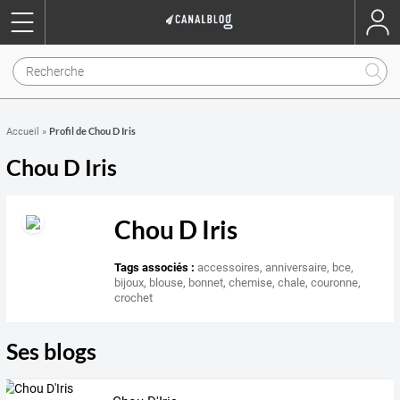
Profil de Chou D Iris
Accueil
»
Chou D Iris
Chou D Iris
Tags associés :
accessoires
,
anniversaire
,
bce
,
bijoux
,
blouse
,
bonnet
,
chemise
,
chale
,
couronne
,
crochet
Ses blogs