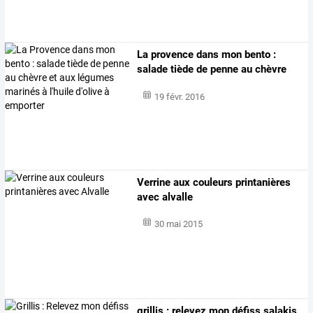
La
provence
dans
mon
bento
:
salade
tiède
de
penne
au
chèvre
et
…
19 févr. 2016
Verrine aux couleurs printanières
avec alvalle
30 mai 2015
grillis
:
relevez
mon
défiss
salakis