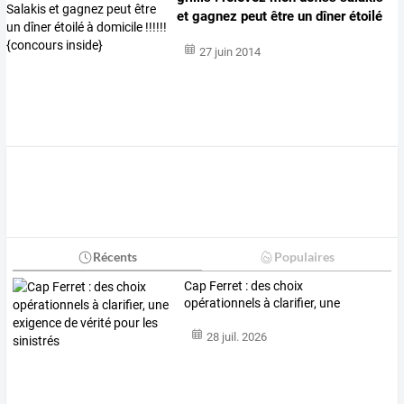
et
gagnez
peut
être
un
dîner
étoilé
à
…
27 juin 2014
Récents
Populaires
Cap
Ferret
:
des
choix
opérationnels
à
clarifier,
une
exigence
de
vérité
…
28 juil. 2026