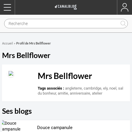
Profil de Mrs Bellflower
Accueil
»
Mrs Bellflower
Mrs Bellflower
Tags associés :
angleterre
,
cambridge
,
ely
,
noel
,
sal
du bonheur
,
amitie
,
anniversaire
,
atelier
Ses blogs
Douce campanule