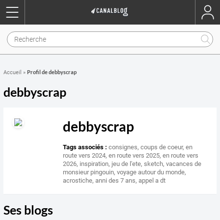
Profil de debbyscrap
Accueil
»
debbyscrap
debbyscrap
Tags associés :
consignes
,
coups de coeur
,
en
route vers 2024
,
en route vers 2025
,
en route vers
2026
,
inspiration
,
jeu de l'ete
,
sketch
,
vacances de
monsieur pingouin
,
voyage autour du monde
,
acrostiche
,
anni des 7 ans
,
appel a dt
Ses blogs