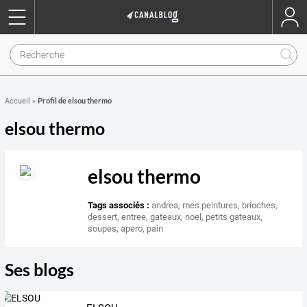
Profil de elsou thermo
Accueil
»
elsou thermo
elsou thermo
Tags associés :
andrea
,
mes peintures
,
brioches
,
dessert
,
entree
,
gateaux
,
noel
,
petits gateaux
,
soupes
,
apero
,
pain
Ses blogs