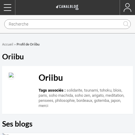
Profil de Oriibu
Accueil
»
Oriibu
Oriibu
Tags associés :
solidarite
,
tsunami
,
tohoku
,
blois
,
paris
,
soho machida
,
soho zen
,
arigato
,
meditation
,
pensees
,
philosophie
,
bordeaux
,
gotemba
,
japon
,
merci
Ses blogs