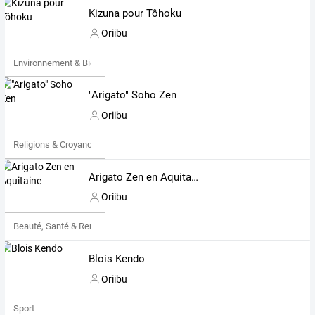
Kizuna pour Tôhoku
Oriibu
Environnement & Bio
"Arigato" Soho Zen
Oriibu
Religions & Croyances
Arigato Zen en Aquitaine
Oriibu
Beauté, Santé & Remise en forme
Blois Kendo
Oriibu
Sport