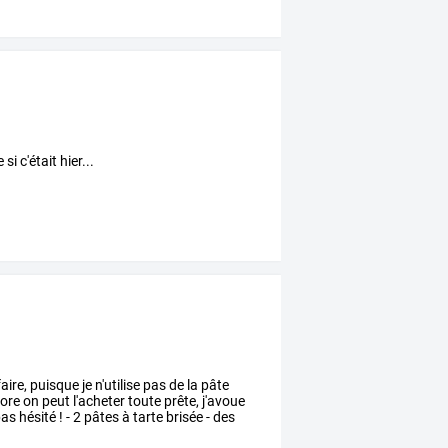
i c'était hier...
aire,
puisque
je
n'utilise
pas
de
la
pâte
ore
on
peut
l'acheter
toute
prête,
j'avoue
as
hésité
!
-
2
pâtes
à
tarte
brisée
-
des