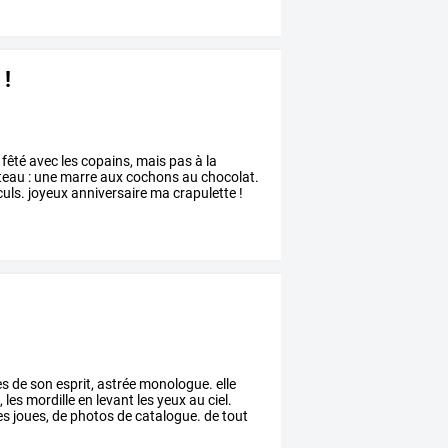
 !
é fêté avec les copains, mais pas à la
âteau : une marre aux cochons au chocolat.
 culs. joyeux anniversaire ma crapulette !
es
de
son
esprit,
astrée
monologue.
elle
,
les
mordille
en
levant
les
yeux
au
ciel.
es
joues,
de
photos
de
catalogue.
de
tout