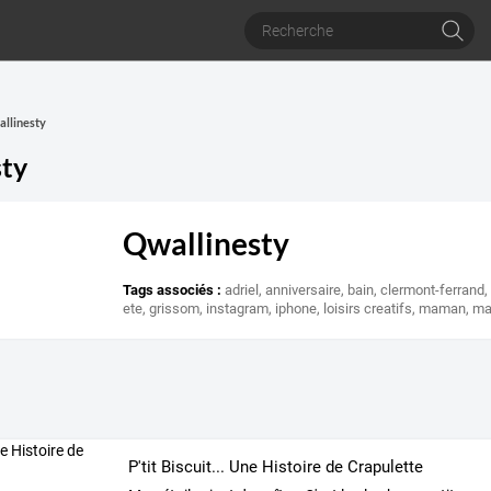
allinesty
sty
Qwallinesty
Tags associés :
adriel
,
anniversaire
,
bain
,
clermont-ferrand
ete
,
grissom
,
instagram
,
iphone
,
loisirs creatifs
,
maman
,
ma
P'tit Biscuit... Une Histoire de Crapulette