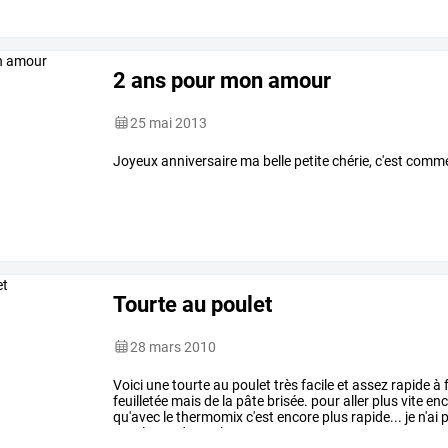
2 ans pour mon amour
25 mai 2013
Joyeux anniversaire ma belle petite chérie, c'est comme s
Tourte au poulet
28 mars 2010
Voici
une
tourte
au
poulet
très
facile
et
assez
rapide
à
f
feuilletée
mais
de
la
pâte
brisée.
pour
aller
plus
vite
enc
qu'avec
le
thermomix
c'est
encore
plus
rapide...
je
n'ai
p
escalopes
de
poulet
…