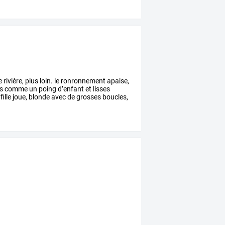
e
rivière,
plus
loin.
le
ronronnement
apaise,
s
comme
un
poing
d’enfant
et
lisses
fille
joue,
blonde
avec
de
grosses
boucles,