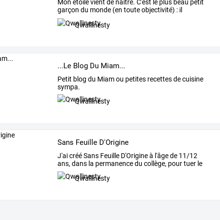
Mon
étoile
vient
de
naître.
C'est
le
plus
beau
petit
garçon
du
monde
(en
toute
objectivité)
:
il
s'appelle
…
Qwallinesty
...Le Blog Du Miam...
Petit blog du Miam ou petites recettes de cuisine
sympa.
Qwallinesty
Sans Feuille D'Origine
J'ai
créé
Sans
Feuille
D'Origine
à
l'âge
de
11/12
ans,
dans
la
permanence
du
collège,
pour
tuer
le
temps.
…
Qwallinesty