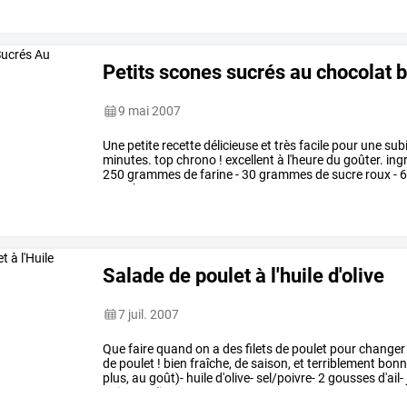
Petits scones sucrés au chocolat 
9 mai 2007
Une
petite
recette
délicieuse
et
très
facile
pour
une
subi
minutes.
top
chrono
!
excellent
à
l'heure
du
goûter.
ing
250
grammes
de
farine
-
30
grammes
de
sucre
roux
-
6
1
sachet
…
Salade de poulet à l'huile d'olive
7 juil. 2007
Que
faire
quand
on
a
des
filets
de
poulet
pour
changer
de
poulet
!
bien
fraîche,
de
saison,
et
terriblement
bonne
plus,
au
goût)-
huile
d'olive-
sel/poivre-
2
gousses
d'ail-
poivrons
(je
…