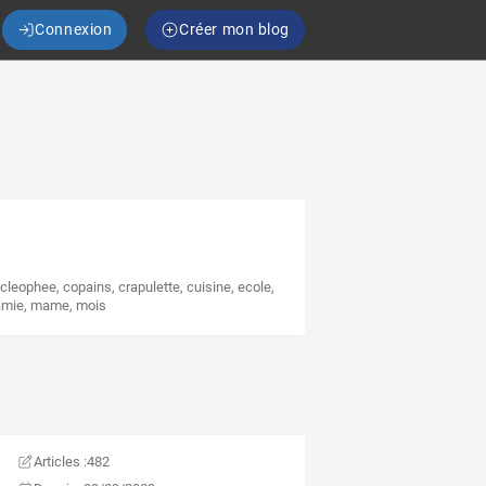
Connexion
Créer mon blog
,
cleophee
,
copains
,
crapulette
,
cuisine
,
ecole
,
mie
,
mame
,
mois
Articles :
482