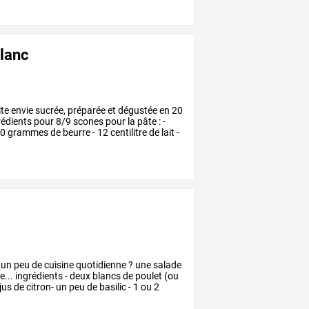
blanc
te
envie
sucrée,
préparée
et
dégustée
en
20
rédients
pour
8/9
scones
pour
la
pâte
:
-
0
grammes
de
beurre
-
12
centilitre
de
lait
-
un
peu
de
cuisine
quotidienne
?
une
salade
...
ingrédients
-
deux
blancs
de
poulet
(ou
jus
de
citron-
un
peu
de
basilic
-
1
ou
2