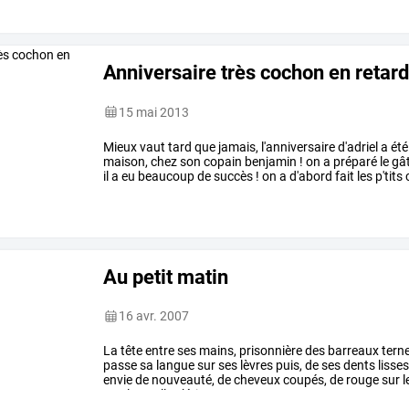
Anniversaire très cochon en retard
15 mai 2013
Mieux vaut tard que jamais, l'anniversaire d'adriel a ét
maison, chez son copain benjamin ! on a préparé le g
il a eu beaucoup de succès ! on a d'abord fait les p'tits
cléophée la gourmande !
Au petit matin
16 avr. 2007
La
tête
entre
ses
mains,
prisonnière
des
barreaux
tern
passe
sa
langue
sur
ses
lèvres
puis,
de
ses
dents
lisses
envie
de
nouveauté,
de
cheveux
coupés,
de
rouge
sur
l
son
long
elle
s’étire,
…