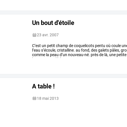
Un bout d'étoile
23 avr. 2007
C’est
un
petit
champ
de
coquelicots
pentu
où
coule
un
l’eau
s’écoule,
cristalline.
au
fond,
des
galets
pâles,
gro
comme
la
peau
d’un
nouveau-né.
près
de
là,
une
petite
le
ventre
potelé,
les
…
A table !
18 mai 2013