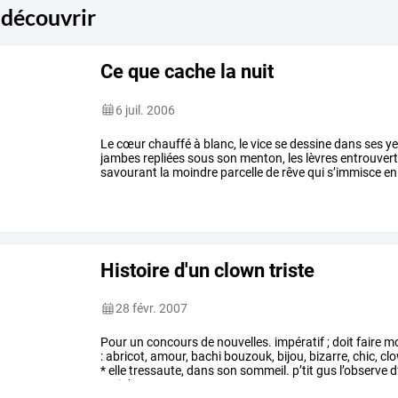
 découvrir
Ce que cache la nuit
6 juil. 2006
Le
cœur
chauffé
à
blanc,
le
vice
se
dessine
dans
ses
ye
jambes
repliées
sous
son
menton,
les
lèvres
entrouvert
savourant
la
moindre
parcelle
de
rêve
qui
s’immisce
en
enfin.
et
elle
se
laisse
…
Histoire d'un clown triste
28 févr. 2007
Pour
un
concours
de
nouvelles.
impératif
;
doit
faire
mo
:
abricot,
amour,
bachi
bouzouk,
bijou,
bizarre,
chic,
clo
*
elle
tressaute,
dans
son
sommeil.
p’tit
gus
l’observe
d
petit
bout
…