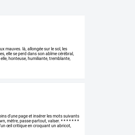
ux
mauves.
là,
allongée
sur
le
sol,
les
es,
elle
se
perd
dans
son
abîme
cérébral,
elle,
honteuse,
humiliante,
tremblante,
ins
d'une
page
et
insérer
les
mots
suivants
wn,
mètre,
passe-partout,
valser.
*
*
*
*
*
*
*
’un
œil
critique
en
croquant
un
abricot,