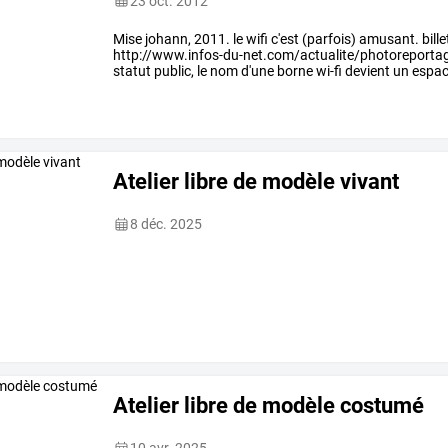
23 oct. 2012
Mise
johann,
2011.
le
wifi
c'est
(parfois)
amusant.
bille
http://www.infos-du-net.com/actualite/photoreporta
statut
public,
le
nom
d'une
borne
wi-fi
devient
un
espa
portée
des
réseaux,
…
Atelier libre de modèle vivant
8 déc. 2025
Atelier libre de modèle costumé