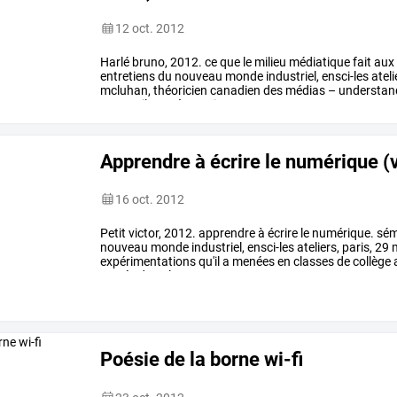
12 oct. 2012
Harlé
bruno,
2012.
ce
que
le
milieu
médiatique
fait
aux
entretiens
du
nouveau
monde
industriel,
ensci-les
ateli
mcluhan,
théoricien
canadien
des
médias
–
understan
nos
outils,
après
quoi
ce
…
Apprendre à écrire le numérique (v
16 oct. 2012
Petit
victor,
2012.
apprendre
à
écrire
le
numérique.
sém
nouveau
monde
industriel,
ensci-les
ateliers,
paris,
29
expérimentations
qu'il
a
menées
en
classes
de
collège
portée
dans
les
processus
…
Poésie de la borne wi-fi