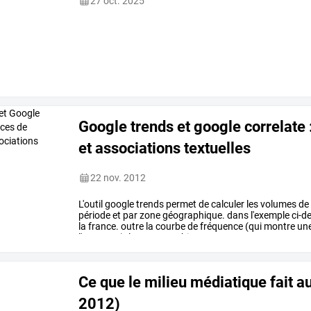
27 oct. 2025
Google trends et google correlate
et associations textuelles
22 nov. 2012
L'outil
google
trends
permet
de
calculer
les
volumes
de
période
et
par
zone
géographique.
dans
l'exemple
ci-d
la
france.
outre
la
courbe
de
fréquence
(qui
montre
un
l'automne),
la
cartographie
…
Ce que le milieu médiatique fait a
2012)