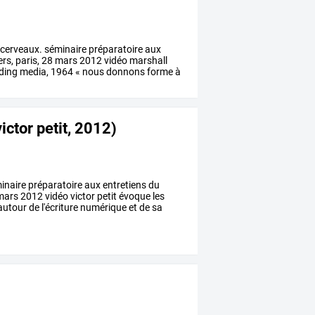
cerveaux.
séminaire
préparatoire
aux
ers,
paris,
28
mars
2012
vidéo
marshall
ding
media,
1964
«
nous
donnons
forme
à
ictor petit, 2012)
inaire
préparatoire
aux
entretiens
du
mars
2012
vidéo
victor
petit
évoque
les
autour
de
l'écriture
numérique
et
de
sa