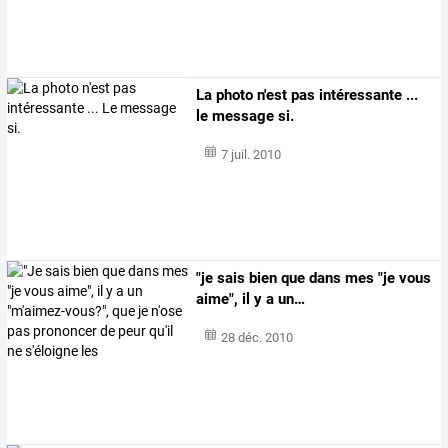
La photo n'est pas intéressante ...
le message si.
7 juil. 2010
"je
sais
bien
que
dans
mes
"je
vous
aime",
il
y
a
un
…
28 déc. 2010