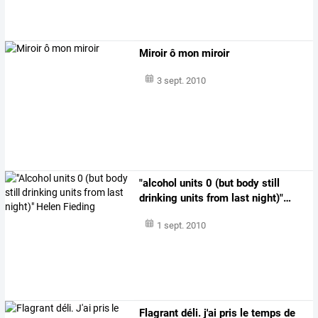
Miroir ô mon miroir
3 sept. 2010
"alcohol
units
0
(but
body
still
drinking
units
from
last
night)"
…
1 sept. 2010
Flagrant déli. j'ai pris le temps de