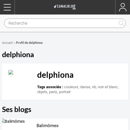
Profil de delphiona
Accueil
»
delphiona
delphiona
Tags associés :
couleurs
,
danse
,
nb
,
noir et blanc
,
objets
,
paris
,
portrait
Ses blogs
Balimômes