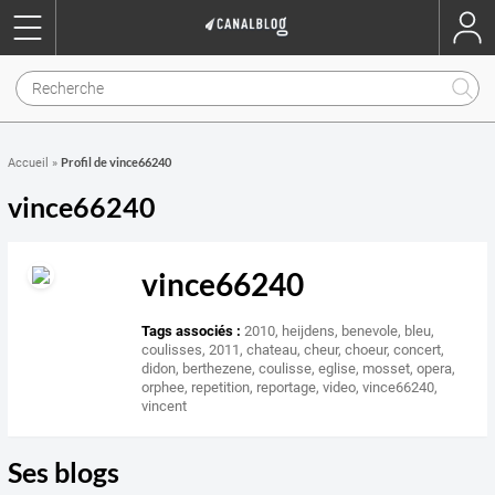
Profil de vince66240
Accueil
»
vince66240
vince66240
Tags associés :
2010
,
heijdens
,
benevole
,
bleu
,
coulisses
,
2011
,
chateau
,
cheur
,
choeur
,
concert
,
didon
,
berthezene
,
coulisse
,
eglise
,
mosset
,
opera
,
orphee
,
repetition
,
reportage
,
video
,
vince66240
,
vincent
Ses blogs