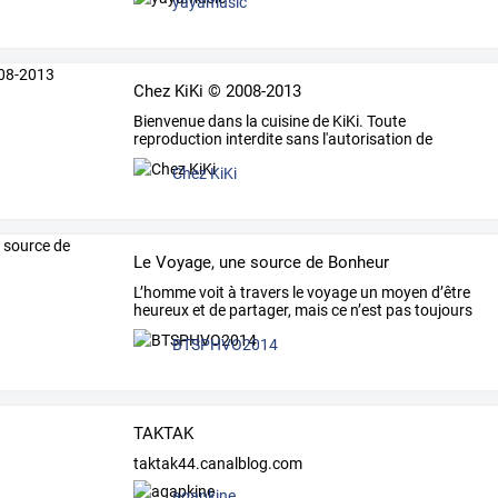
yayamusic
Chez KiKi © 2008-2013
Bienvenue dans la cuisine de KiKi. Toute
reproduction interdite sans l'autorisation de
l'auteur.
Chez KiKi
Le Voyage, une source de Bonheur
L’homme
voit
à
travers
le
voyage
un
moyen
d’être
heureux
et
de
partager,
mais
ce
n’est
pas
toujours
le
…
BTSPHVO2014
TAKTAK
taktak44.canalblog.com
agapkine