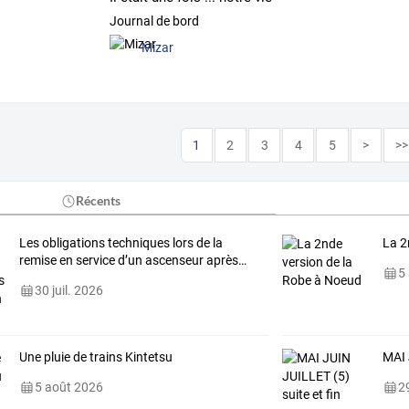
Journal de bord
Mizar
1
2
3
4
5
>
>>
Récents
Les
obligations
techniques
lors
de
la
La 2
remise
en
service
d’un
ascenseur
après
…
5
30 juil. 2026
Une pluie de trains Kintetsu
MAI 
5 août 2026
29