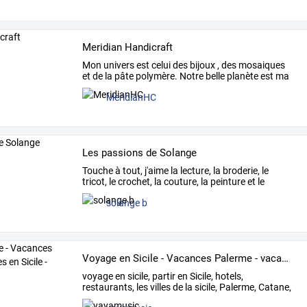
Meridian Handicraft
Mon
univers
est
celui
des
bijoux
,
des
mosaiques
et
de
la
pâte
polymère.
Notre
belle
planète
est
ma
source
…
MeridianHC
Les passions de Solange
Touche
à
tout,
j'aime
la
lecture,
la
broderie,
le
tricot,
le
crochet,
la
couture,
la
peinture
et
le
dessin,
le
…
solange b
Voyage en Sicile - Vacances Palerme - vacances en Sicile - Voyager
voyage
en
sicile,
partir
en
Sicile,
hotels,
restaurants,
les
villes
de
la
sicile,
Palerme,
Catane,
Syracuse,
…