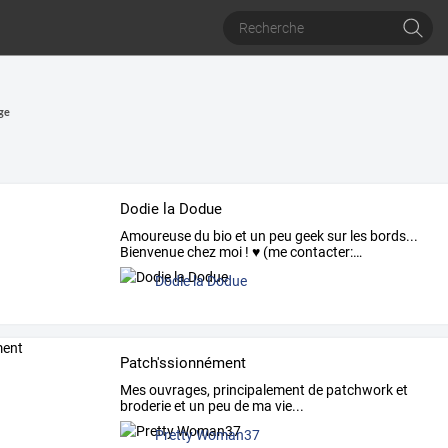
ge
Dodie la Dodue
Amoureuse
du
bio
et
un
peu
geek
sur
les
bords...
Bienvenue
chez
moi
!
♥
(me
contacter:
…
Dodie la Dodue
Patch'ssionnément
Mes ouvrages, principalement de patchwork et
broderie et un peu de ma vie...
Pretty Woman37