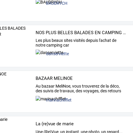
BAUDRYCH
NOS PLUS BELLES BALADES EN CAMPING CAR
Les plus beaux sites visités depuis l'achat de
notre camping car
danserviette
BAZAAR MELINOE
Au
bazaar
MeliNoe,
vous
trouverez
de
la
déco,
des
suivis
de
travaux,
des
voyages,
des
retours
de
…
marinachifflet
La (re)vue de marie
Une (Re)Vue, un instant, une photo, un regard...