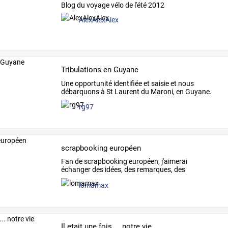
Blog du voyage vélo de l'été 2012
AlexAlexAlex
Tribulations en Guyane
Une
opportunité
identifiée
et
saisie
et
nous
débarquons
à
St
Laurent
du
Maroni,
en
Guyane.
A
…
rg97
scrapbooking européen
Fan
de
scrapbooking
européen,
j'aimerai
échanger
des
idées,
des
remarques,
des
commentaires,
dans
…
lomamax
Il etait une fois ... notre vie