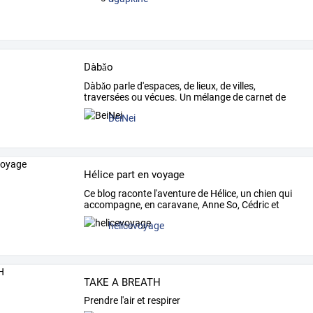
Dàbǎo
Dàbǎo
parle
d'espaces,
de
lieux,
de
villes,
traversées
ou
vécues.
Un
mélange
de
carnet
de
voyage,
de
…
BeiNei
Hélice part en voyage
Ce
blog
raconte
l'aventure
de
Hélice,
un
chien
qui
accompagne,
en
caravane,
Anne
So,
Cédric
et
leurs
…
helicevoyage
TAKE A BREATH
Prendre l'air et respirer