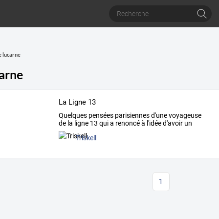
e lucarne
carne
La Ligne 13
Quelques
pensées
parisiennes
d'une
voyageuse
de
la
ligne
13
qui
a
renoncé
à
l'idée
d'avoir
un
jardin
au
…
Triskell
1