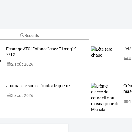
Récents
Echange ATC "Enfance" chez Titmag19 :
L'ét
7/12
4
2 août 2026
Journaliste sur les fronts de guerre
Crèm
masc
3 août 2026
4