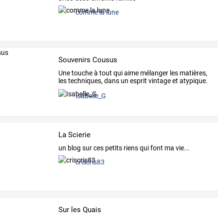
comme la lune
Souvenirs Cousus
Une
touche
à
tout
qui
aime
mélanger
les
matières,
les
techniques,
dans
un
esprit
vintage
et
atypique.
…
Isabelle_G
La Scierie
un blog sur ces petits riens qui font ma vie...
criscris83
Sur les Quais