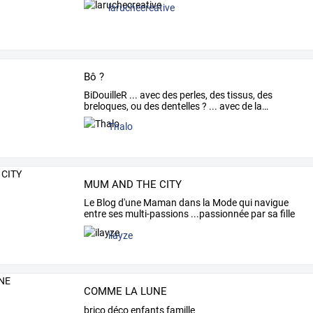
laruchecreative
Bô ?
BiDouilleR
...
avec
des
perles,
des
tissus,
des
breloques,
ou
des
dentelles
?
...
avec
de
la
…
Thalo
MUM AND THE CITY
Le
Blog
d'une
Maman
dans
la
Mode
qui
navigue
entre
ses
multi-passions
...passionnée
par
sa
fille
qui
…
ilayze
COMME LA LUNE
brico déco enfants famille