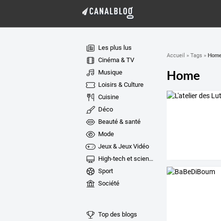
Les plus lus
Hom
Accueil
»
Tags
»
Cinéma & TV
Home
Musique
Loisirs & Culture
Cuisine
Déco
Beauté & santé
Mode
Jeux & Jeux Vidéo
High-tech et sciences
Sport
Société
Top des blogs