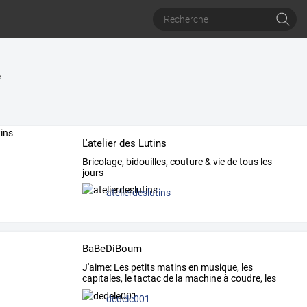
e
L'atelier des Lutins
Bricolage, bidouilles, couture & vie de tous les
jours
atelierdeslutins
BaBeDiBoum
J'aime:
Les
petits
matins
en
musique,
les
capitales,
le
tactac
de
la
machine
à
coudre,
les
seances
de
ciné,
…
dedele001