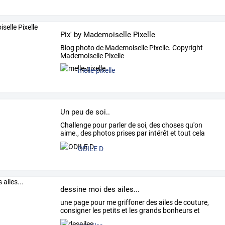
Pix' by Mademoiselle Pixelle
Blog photo de Mademoiselle Pixelle. Copyright
Mademoiselle Pixelle
melle-pixelle
Un peu de soi..
Challenge
pour
parler
de
soi,
des
choses
qu'on
aime.,
des
photos
prises
par
intérêt
et
tout
cela
d'après
un
…
ODILE D
dessine moi des ailes...
une
page
pour
me
griffoner
des
ailes
de
couture,
consigner
les
petits
et
les
grands
bonheurs
et
parfois
…