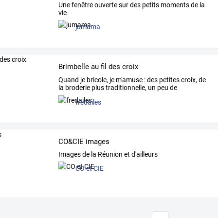
Une fenêtre ouverte sur des petits moments de la
vie
jumama
Brimbelle au fil des croix
Quand
je
bricole,
je
m'amuse
:
des
petites
croix,
de
la
broderie
plus
traditionnelle,
un
peu
de
cartonnage,
…
fredailes
CO&CIE images
Images de la Réunion et d'ailleurs
CO et CIE