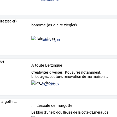
bonome (as claire ziegler)
.
claire ziegler
A toute Berzingue
Créativités
diverses
:
Kousures
notamment,
bricolages,
couture,
rénovation
de
ma
maison,
…
les_bichoux
.... L'escale de margotte ...
Le blog d'une bidouilleuse de la côte d'Emeraude