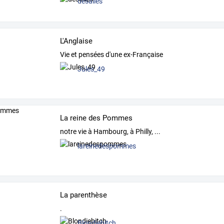
desailes
L'Anglaise
Vie et pensées d'une ex-Française
Jules_49
La reine des Pommes
notre vie à Hambourg, à Philly, ...
lareinedespommes
La parenthèse
.
Blondiebitch