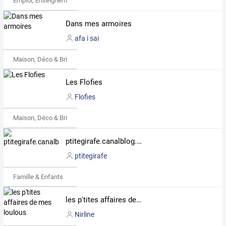
Emploi, Enseignement & Etudes
Dans mes armoires
afa i sai
Maison, Déco & Bricolage
Les Flofies
Flofies
Maison, Déco & Bricolage
ptitegirafe.canalblog.com
ptitegirafe
Famille & Enfants
les p'tites affaires de mes loulous
Nirline