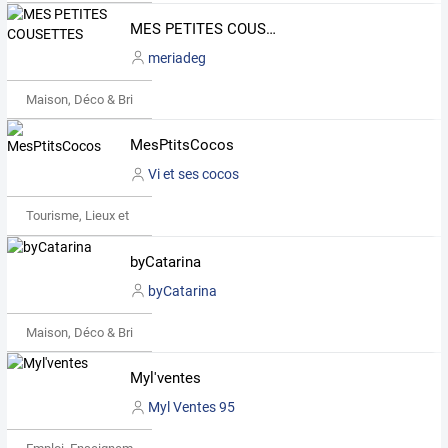
MES PETITES COUSETTES
meriadeg
Maison, Déco & Bricolage
MesPtitsCocos
Vi et ses cocos
Tourisme, Lieux et Événements
byCatarina
byCatarina
Maison, Déco & Bricolage
Myl'ventes
Myl Ventes 95