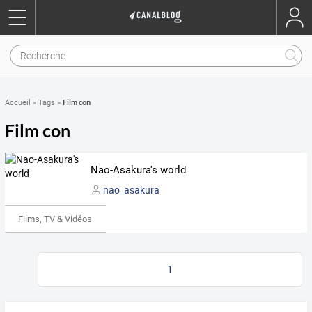
Film con
Accueil
»
Tags
»
Film con
Nao-Asakura's world
nao_asakura
Films, TV & Vidéos
1