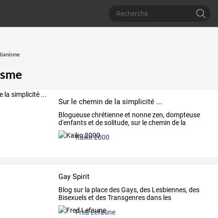
tianisme
isme
Sur le chemin de la simplicité ...
Blogueuse
chrétienne
et
nonne
zen,
dompteuse
d'enfants
et
de
solitude,
sur
le
chemin
de
la
sobriété
…
Kaiko 2000
Gay Spirit
Blog
sur
la
place
des
Gays,
des
Lesbiennes,
des
Bisexuels
et
des
Transgenres
dans
les
mythologies
…
Fred Lefaune