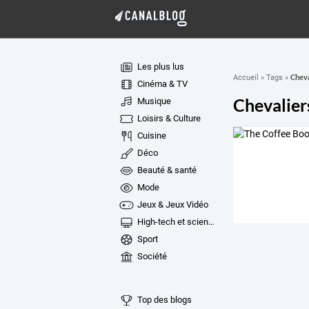
Les plus lus
Cheva
Accueil
»
Tags
»
Cinéma & TV
Chevalier
Musique
Loisirs & Culture
Cuisine
Déco
Beauté & santé
Mode
Jeux & Jeux Vidéo
High-tech et sciences
Sport
Société
Top des blogs