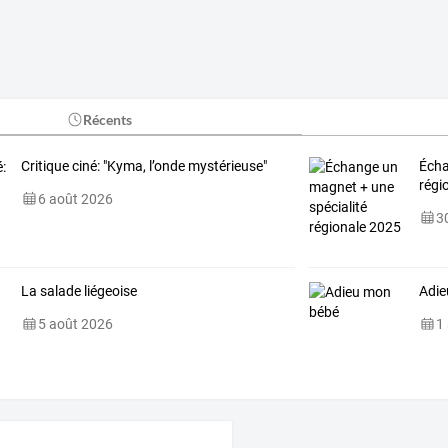
Récents
Critique ciné: "Kyma, l’onde mystérieuse"
Écha
régi
6 août 2026
30
La salade liégeoise
Adie
5 août 2026
1