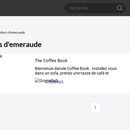
liers d'emeraude
s d'emeraude
The Coffee Book
Bienvenue
dansle
Coffee
Book
.
Installez
vous
dans
un
sofa,
prenez
une
tasse
de
café
et
détendez
vous.
…
GraziellaG
1