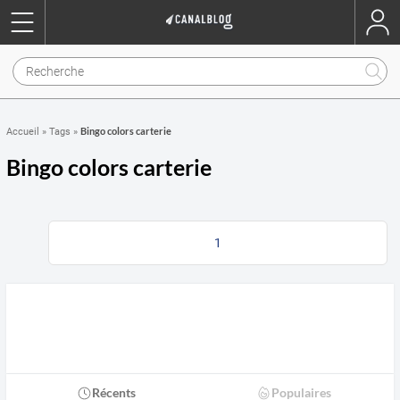
Bingo colors carterie
Accueil
»
Tags
»
Bingo colors carterie
1
Récents
Populaires