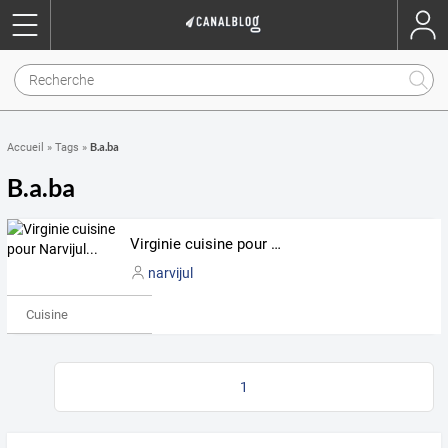
B.a.ba
Accueil
»
Tags
»
B.a.ba
Virginie cuisine pour Narvijul...
narvijul
Cuisine
1