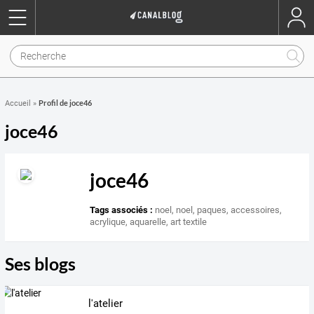
Profil de joce46
Accueil
»
joce46
joce46
Tags associés :
noel
,
noel
,
paques
,
accessoires
,
acrylique
,
aquarelle
,
art textile
Ses blogs
l'atelier